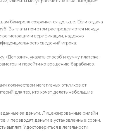
ый, клиенты могут рассчитывать на выгодные
шам банкролл сохраняется дольше. Если отдача
н руб. Выплаты при этом распределяются между
е регистрации и верификации, надежно
онфиденциальность сведений игрока.
у «Депозит», указать способ и сумму платежа.
параметры и перейти ко вращению барабанов.
им количеством негативных откликов от
терий для тех, кто хочет делать небольшие
озданные за деньги. Лицензированные онлайн
в и переводят деньги в установленные сроки.
ть выплат. Удостовериться в легальности