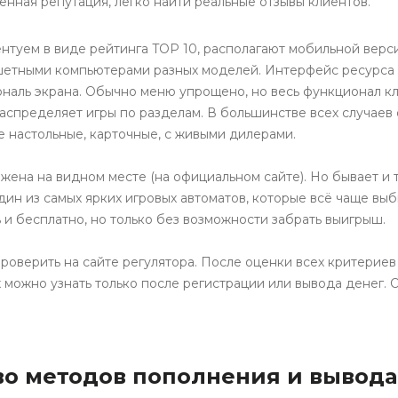
нная репутация, легко найти реальные отзывы клиентов.
ентуем в виде рейтинга TOP 10, располагают мобильной верс
шетными компьютерами разных моделей. Интерфейс ресурса 
ональ экрана. Обычно меню упрощено, но весь функционал к
аспределяет игры по разделам. В большинстве всех случаев
же настольные, карточные, с живыми дилерами.
жена на видном месте (на официальном сайте). Но бывает и 
один из самых ярких игровых автоматов, которые всё чаще вы
 и бесплатно, но только без возможности забрать выигрыш.
роверить на сайте регулятора. После оценки всех критериев
 можно узнать только после регистрации или вывода денег. О
во методов пополнения и вывода,