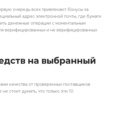
ервую очередь всех привлекают бонусы за
пециальный адрес электронной почты, где бумаги
дить денежные операции с моментальным
для верифицированных и не верифицированных
едств на выбранный
тами качества от проверенных поставщиков
не стоит думать, что только эти 10