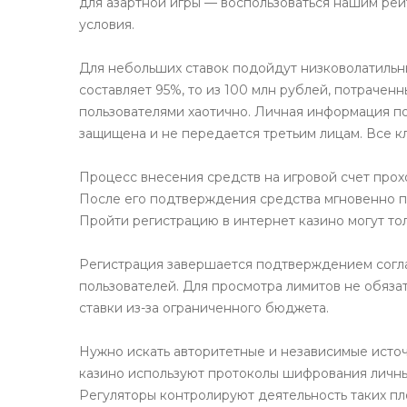
для азартной игры — воспользоваться нашим рей
условия.
Для небольших ставок подойдут низковолатильн
составляет 95%, то из 100 млн рублей, потрачен
пользователями хаотично. Личная информация по
защищена и не передается третьим лицам. Все к
Процесс внесения средств на игровой счет прохо
После его подтверждения средства мгновенно по
Пройти регистрацию в интернет казино могут то
Регистрация завершается подтверждением соглас
пользователей. Для просмотра лимитов не обязат
ставки из-за ограниченного бюджета.
Нужно искать авторитетные и независимые исто
казино используют протоколы шифрования личны
Регуляторы контролируют деятельность таких пл