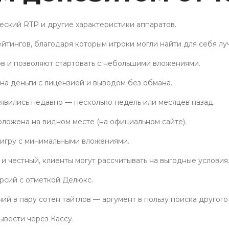
еский RTP и другие характеристики аппаратов.
йтингов, благодаря которым игроки могли найти для себя лу
в и позволяют стартовать с небольшими вложениями.
 на деньги с лицензией и выводом без обмана.
явились недавно — несколько недель или месяцев назад.
оложена на видном месте (на официальном сайте).
 игру с минимальными вложениями.
 честный, клиенты могут рассчитывать на выгодные условия
рсий с отметкой Делюкс.
й в пару сотен тайтлов — аргумент в пользу поиска другого 
ывести через Кассу.