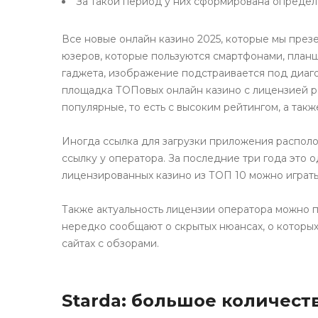
За такой период у них сформирована определе
Все новые онлайн казино 2025, которые мы през
юзеров, которые пользуются смартфонами, план
гаджета, изображение подстраивается под диаг
площадка ТОПовых онлайн казино с лицензией р
популярные, то есть с высоким рейтингом, а так
Иногда ссылка для загрузки приложения располо
ссылку у оператора. За последние три года это 
лицензированных казино из ТОП 10 можно играть
Также актуальность лицензии оператора можно п
нередко сообщают о скрытых нюансах, о которых
сайтах с обзорами.
Starda: большое количест