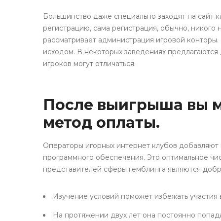
Большинство даже специально заходят на сайт к
регистрацию, сама регистрация, обычно, никого
рассматривает администрация игровой конторы.
исходом. В некоторых заведениях предлагаютс
игроков могут отличаться.
После выигрыша вы м
метод оплаты.
Операторы игорных интернет клубов добавляют 
программного обеспечения. Это оптимальное числ
представителей сферы гемблинга являются доб
Изучение условий поможет избежать участия 
На протяжении двух лет она постоянно попад