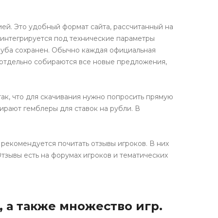
ией. Это удобный формат сайта, рассчитанный на
интегрируется под технические параметры
луба сохранен. Обычно каждая официальная
 отдельно собираются все новые предложения,
так, что для скачивания нужно попросить прямую
бирают гемблеры для ставок на рубли. В
 рекомендуется почитать отзывы игроков. В них
тзывы есть на форумах игроков и тематических
 а также множество игр.