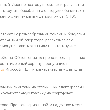
ный. Именно поэтому в том, как играть в этом
сть крутить барабаны на одноруких бандитах в
зино с минимальным депозитом от 10, 100
автоматы с разнообразными темами и бонусами.
тлениями об операторе, рассказывают о
 могут оставить отзыв или почитать чужие.
ройства. Обновления не проводятся, заражение
втомат, имеющий хорошую репутацию по
ru/
Игрософт. Для игры характерна мультяшная
ичными лимитами на ставки. Они адаптированы
ококачественную графику на смартфонах.
ерке. Простой вариант найти надежное место