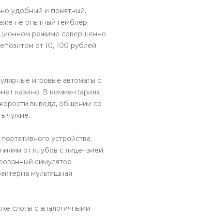
ьно удобный и понятный.
даже не опытный гемблер.
трационном режиме совершенно
епозитом от 10, 100 рублей
пулярные игровые автоматы с
нет казино. В комментариях
скорости вывода, общении со
ть чужие.
 портативного устройства.
иями от клубов с лицензией.
рованный симулятор
рактерна мультяшная
же слоты с аналогичными