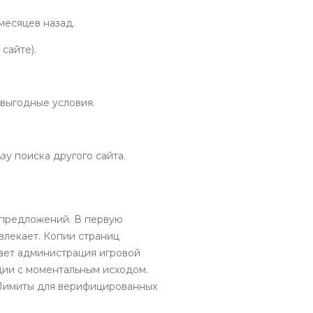
месяцев назад.
сайте).
 выгодные условия.
зу поиска другого сайта.
 предложений. В первую
влекает. Копии страниц
вает администрация игровой
ции с моментальным исходом.
 Лимиты для верифицированных