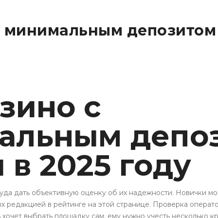
с минимальным депозитом
зино с
альным депо
 в 2025 году
уда дать объективную оценку об их надежности. Новички мог
х редакцией в рейтинге на этой странице. Проверка операт
ь хочет выбрать площадку сам, ему нужно учесть несколько 