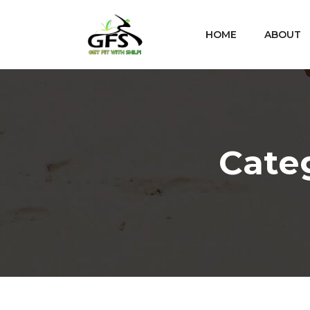
HOME
ABOUT
Categ