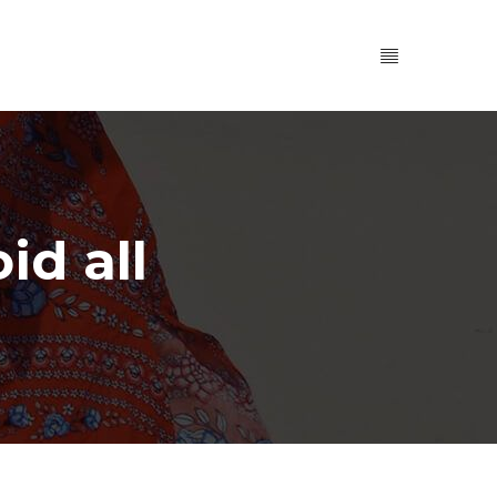
id all