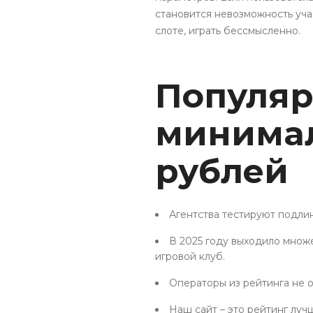
становится невозможность уча
слоте, играть бессмысленно.
Популяр
минимал
рублей
Агентства тестируют подлин
В 2025 году выходило множе
игровой клуб.
Операторы из рейтинга не 
Наш сайт – это рейтинг луч