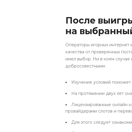
После выигры
на выбранный
Операторы игорных интернет к
качества от проверенных пост
имел выбор. Ни в коем случае 
добросовестными.
Изучение условий поможет 
На протяжении двух лет он
Лицензированные онлайн к
провайдерами слотов и перево
Для этого следует ознакоми