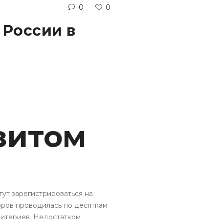
0
0
 России в
зитом
ут зарегистрироваться на
оров проводилась по десяткам
критериев. Недостатком