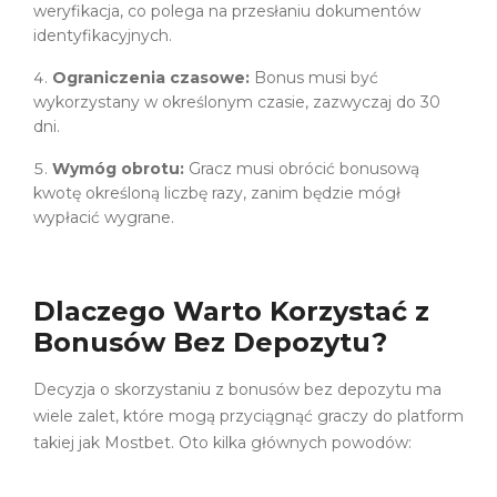
weryfikacja, co polega na przesłaniu dokumentów
identyfikacyjnych.
Ograniczenia czasowe:
Bonus musi być
wykorzystany w określonym czasie, zazwyczaj do 30
dni.
Wymóg obrotu:
Gracz musi obrócić bonusową
kwotę określoną liczbę razy, zanim będzie mógł
wypłacić wygrane.
Dlaczego Warto Korzystać z
Bonusów Bez Depozytu?
Decyzja o skorzystaniu z bonusów bez depozytu ma
wiele zalet, które mogą przyciągnąć graczy do platform
takiej jak Mostbet. Oto kilka głównych powodów: