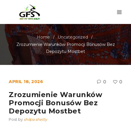
Home
Uncategorized
/
/
Zrozumienie Warunków Promocji Bonusów Bez
Depozytu Mostbet
APRIL 18, 2026
0
0
Zrozumienie Warunków
Promocji Bonusów Bez
Depozytu Mostbet
Post by
shilpa shetty