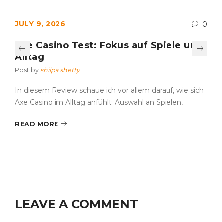
JULY 9, 2026
0
Axe Casino Test: Fokus auf Spiele und
Alltag
Post by
shilpa shetty
In diesem Review schaue ich vor allem darauf, wie sich
Axe Casino im Alltag anfühlt: Auswahl an Spielen,
READ MORE
LEAVE A COMMENT