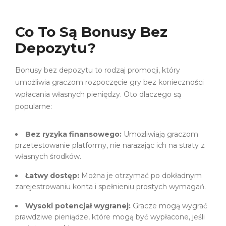
Co To Są Bonusy Bez
Depozytu?
Bonusy bez depozytu to rodzaj promocji, który
umożliwia graczom rozpoczęcie gry bez konieczności
wpłacania własnych pieniędzy. Oto dlaczego są
popularne:
Bez ryzyka finansowego:
Umożliwiają graczom
przetestowanie platformy, nie narażając ich na straty z
własnych środków.
Łatwy dostęp:
Można je otrzymać po dokładnym
zarejestrowaniu konta i spełnieniu prostych wymagań.
Wysoki potencjał wygranej:
Gracze mogą wygrać
prawdziwe pieniądze, które mogą być wypłacone, jeśli