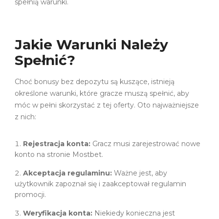
spełnią warunki.
Jakie Warunki Należy
Spełnić?
Choć bonusy bez depozytu są kuszące, istnieją
określone warunki, które gracze muszą spełnić, aby
móc w pełni skorzystać z tej oferty. Oto najważniejsze
z nich:
Rejestracja konta:
Gracz musi zarejestrować nowe
konto na stronie Mostbet.
Akceptacja regulaminu:
Ważne jest, aby
użytkownik zapoznał się i zaakceptował regulamin
promocji.
Weryfikacja konta:
Niekiedy konieczna jest