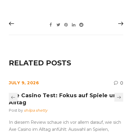
RELATED POSTS
JULY 9, 2026
0
Axe Casino Test: Fokus auf Spiele und
Alltag
Post by
shilpa shetty
In diesem Review schaue ich vor allem darauf, wie sich
Axe Casino im Alltag anfühlt: Auswahl an Spielen,