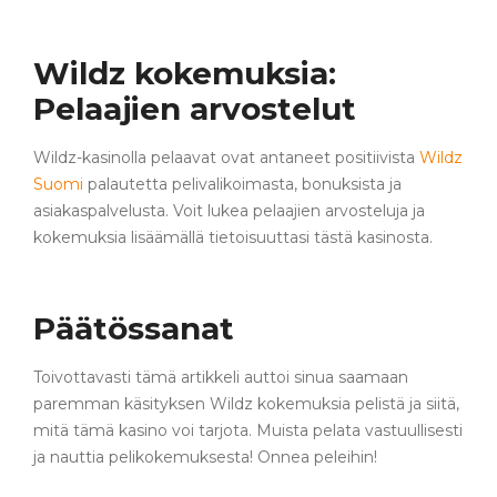
Wildz kokemuksia:
Pelaajien arvostelut
Wildz-kasinolla pelaavat ovat antaneet positiivista
Wildz
Suomi
palautetta pelivalikoimasta, bonuksista ja
asiakaspalvelusta. Voit lukea pelaajien arvosteluja ja
kokemuksia lisäämällä tietoisuuttasi tästä kasinosta.
Päätössanat
Toivottavasti tämä artikkeli auttoi sinua saamaan
paremman käsityksen Wildz kokemuksia pelistä ja siitä,
mitä tämä kasino voi tarjota. Muista pelata vastuullisesti
ja nauttia pelikokemuksesta! Onnea peleihin!