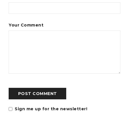
Your Comment
POST COMMENT
Sign me up for the newsletter!