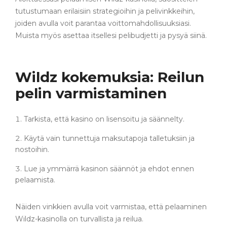
tutustumaan erilaisiin strategioihin ja pelivinkkeihin,
joiden avulla voit parantaa voittomahdollisuuksiasi.
Muista myös asettaa itsellesi pelibudjetti ja pysyä siinä.
Wildz kokemuksia: Reilun
pelin varmistaminen
Tarkista, että kasino on lisensoitu ja säännelty.
Käytä vain tunnettuja maksutapoja talletuksiin ja
nostoihin.
Lue ja ymmärrä kasinon säännöt ja ehdot ennen
pelaamista.
Näiden vinkkien avulla voit varmistaa, että pelaaminen
Wildz-kasinolla on turvallista ja reilua.