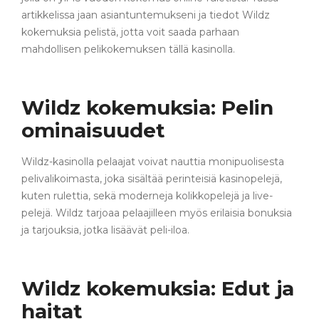
artikkelissa jaan asiantuntemukseni ja tiedot Wildz
kokemuksia pelistä, jotta voit saada parhaan
mahdollisen pelikokemuksen tällä kasinolla.
Wildz kokemuksia: Pelin
ominaisuudet
Wildz-kasinolla pelaajat voivat nauttia monipuolisesta
pelivalikoimasta, joka sisältää perinteisiä kasinopelejä,
kuten rulettia, sekä moderneja kolikkopelejä ja live-
pelejä. Wildz tarjoaa pelaajilleen myös erilaisia bonuksia
ja tarjouksia, jotka lisäävät peli-iloa.
Wildz kokemuksia: Edut ja
haitat