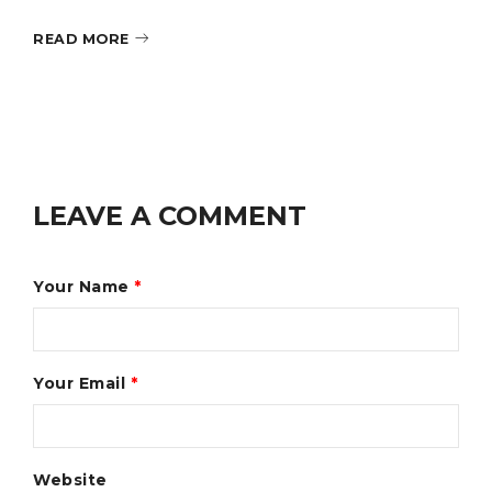
READ MORE
LEAVE A COMMENT
Your Name
*
Your Email
*
Website