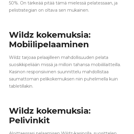
50%. On tärkeää pitää tämä mielessä pelatessaan, ja
pelistrategian on oltava sen mukainen.
Wildz kokemuksia:
Mobiilipelaaminen
Wildz tarjoaa pelaajilleen mahdollisuuden pelata
suosikkipeliään missä ja milloin tahansa mobiililaitteilla.
Kasinon responsiivinen suunnittelu mahdollistaa
saumattoman pelikokemuksen niin puhelimella kuin
tabletillakin.
Wildz kokemuksia:
Pelivinkit
Aloittaessasi pelaamisen Wildz-kasinolla, suosittelen