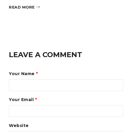
READ MORE
LEAVE A COMMENT
Your Name
*
Your Email
*
Website