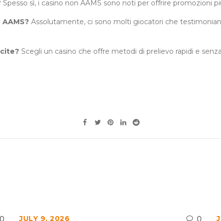
?
Spesso sì, i casino non AAMS sono noti per offrire promozioni p
on AAMS?
Assolutamente, ci sono molti giocatori che testimoniano
ncite?
Scegli un casino che offre metodi di prelievo rapidi e senz
JULY 9, 2026
J
0
0