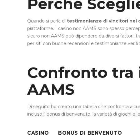
Perché Scegli
Quando si parla di
testimonianze di vincitori nei
piattaforme. I casino non AAMS sono spesso percepiti 
sicuro non AAMS può dipendere da diversi fattori, tra c
per siti con buone recensioni e testimonianze verifica
Confronto tra 
AAMS
Di seguito ho creato una tabella che confronta alcune 
incluso il bonus di benvenuto, la varietà di giochi e l
CASINO
BONUS DI BENVENUTO