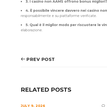
3. I casino non AAMS offrono bonus migliori
4. È possibile vincere davvero nei casino n
responsabilmente e su piattaforme verificate.
5. Qual è il miglior modo per riscuotere le vi
elaborazione.
PREV POST
RELATED POSTS
JULY 9, 2026
0