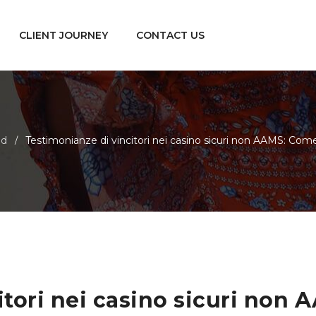
CLIENT JOURNEY
CONTACT US
ed
Testimonianze di vincitori nei casino sicuri non AAMS: Come 
/
itori nei casino sicuri non