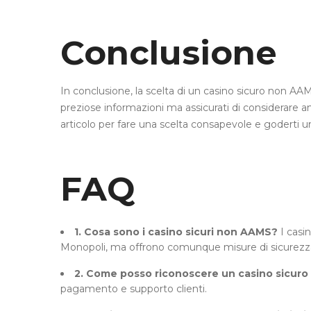
Conclusione
In conclusione, la scelta di un casino sicuro non AA
preziose informazioni ma assicurati di considerare anch
articolo per fare una scelta consapevole e goderti u
FAQ
1. Cosa sono i casino sicuri non AAMS?
I casi
Monopoli, ma offrono comunque misure di sicurezza
2. Come posso riconoscere un casino sicur
pagamento e supporto clienti.