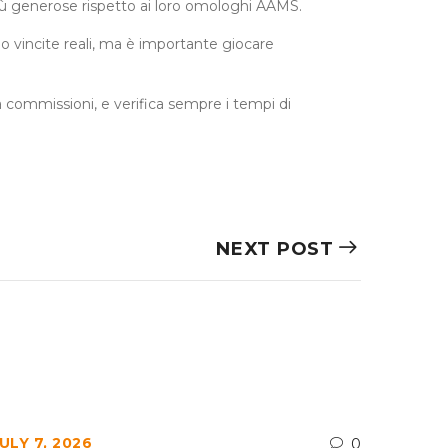
iù generose rispetto ai loro omologhi AAMS.
 vincite reali, ma è importante giocare
a commissioni, e verifica sempre i tempi di
NEXT POST
ULY 7, 2026
JULY 7
0