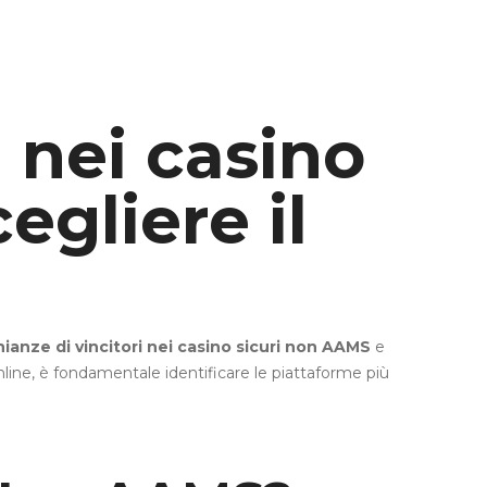
 nei casino
gliere il
ianze di vincitori nei casino sicuri non AAMS
e
nline, è fondamentale identificare le piattaforme più