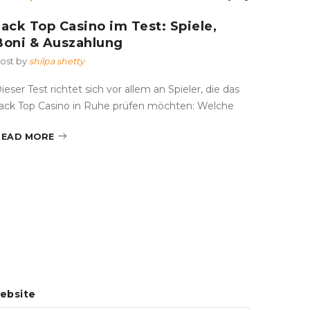
Jack Top Casino im Test: Spiele,
Flagm
Boni & Auszahlung
und 
ost by
shilpa shetty
Post by
ieser Test richtet sich vor allem an Spieler, die das
In dies
ack Top Casino in Ruhe prüfen möchten: Welche
Punkte f
Bonusb
READ MORE
READ 
ebsite