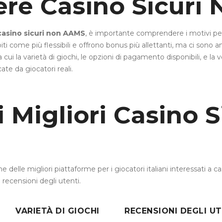
ere Casino Sicur
 casino sicuri non AAMS
, è importante comprendere i motivi per 
come più flessibili e offrono bonus più allettanti, ma ci sono an
ui la varietà di giochi, le opzioni di pagamento disponibili, e la ve
te da giocatori reali.
i Migliori Casino 
delle migliori piattaforme per i giocatori italiani interessati a ca
e recensioni degli utenti.
VARIETÀ DI GIOCHI
RECENSIONI DEGLI UT