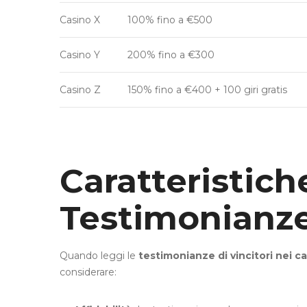
Casino X
100% fino a €500
Casino Y
200% fino a €300
Casino Z
150% fino a €400 + 100 giri gratis
Caratteristich
Testimonianze 
Quando leggi le
testimonianze di vincitori nei c
considerare: