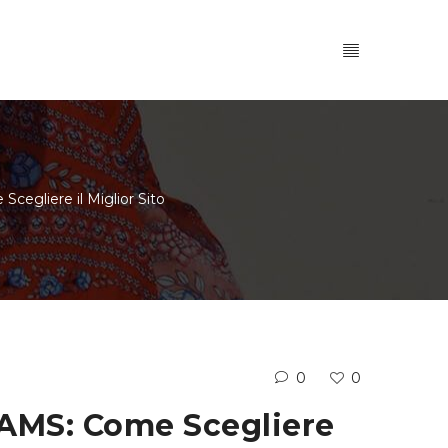
Scegliere il Miglior Sito
0
0
 AAMS: Come Scegliere