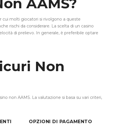
i Non AAMS?
cui molti giocatori si rivolgono a queste
che rischi da considerare. La scelta di un casino
locità di prelievo. In generale, è preferibile optare
Sicuri Non
sino non AAMS. La valutazione si basa su vari criteri,
ENTI
OPZIONI DI PAGAMENTO