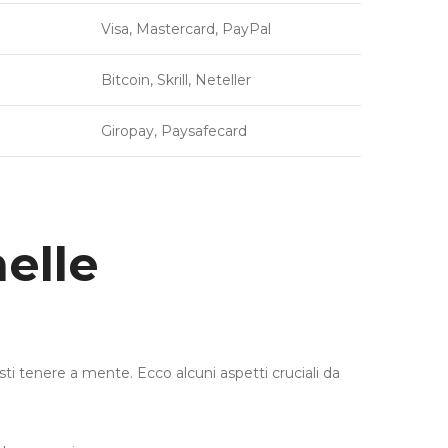
Visa, Mastercard, PayPal
Bitcoin, Skrill, Neteller
Giropay, Paysafecard
elle
sti tenere a mente. Ecco alcuni aspetti cruciali da