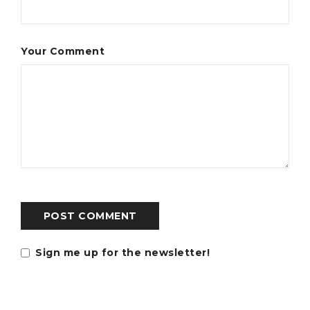
Your Comment
POST COMMENT
Sign me up for the newsletter!