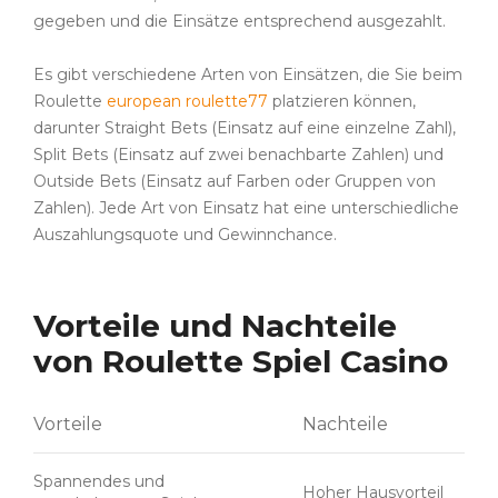
gegeben und die Einsätze entsprechend ausgezahlt.
Es gibt verschiedene Arten von Einsätzen, die Sie beim
Roulette
european roulette77
platzieren können,
darunter Straight Bets (Einsatz auf eine einzelne Zahl),
Split Bets (Einsatz auf zwei benachbarte Zahlen) und
Outside Bets (Einsatz auf Farben oder Gruppen von
Zahlen). Jede Art von Einsatz hat eine unterschiedliche
Auszahlungsquote und Gewinnchance.
Vorteile und Nachteile
von Roulette Spiel Casino
Vorteile
Nachteile
Spannendes und
Hoher Hausvorteil