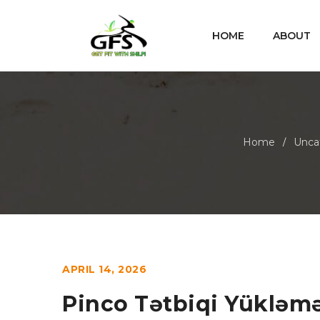
HOME
ABOUT
Home
Unca
/
APRIL 14, 2026
Pinco Tətbiqi Yükləmə