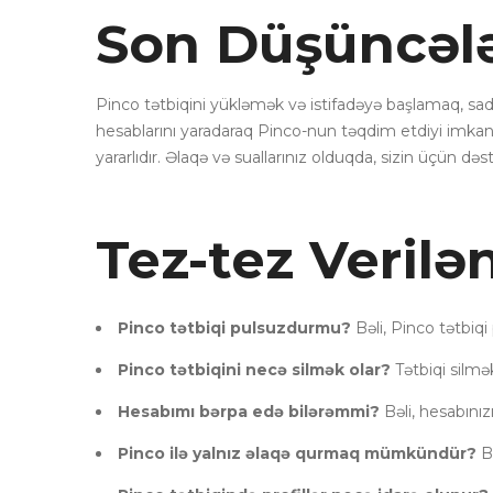
Son Düşüncəl
Pinco tətbiqini yükləmək və istifadəyə başlamaq, sadə v
hesablarını yaradaraq Pinco-nun təqdim etdiyi imkan
yararlıdır. Əlaqə və suallarınız olduqda, sizin üçün d
Tez-tez Verilə
Pinco tətbiqi pulsuzdurmu?
Bəli, Pinco tətbiqi 
Pinco tətbiqini necə silmək olar?
Tətbiqi silmə
Hesabımı bərpa edə bilərəmmi?
Bəli, hesabınız
Pinco ilə yalnız əlaqə qurmaq mümkündür?
Bə