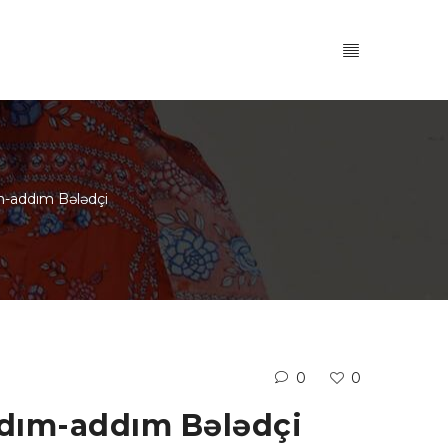
ım-addım Bələdçi
0
0
ddım-addım Bələdçi