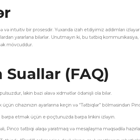
ər
ə intuitiv bir prosesdir. Yuxarıda izah etdiyimiz addımları izləyərək
lardan yararlana bilərlər. Unutmayın ki, bu tətbiq kommunikasiya
əstək mövcuddur.
n Suallar (FAQ)
pulsuzdur, lakin bəzi əlavə xidmətlər ödənişli ola bilər.
k üçün cihazınızın ayarlarına keçin və “Tətbiqlər” bölməsindən Pinco
ı bərpa etmək üçün e-poçtunuzda bərpa linkini izləyin.
li, Pinco tətbiqi əlaqə yaratmaq və mesajlaşma məqsədilə hazırla