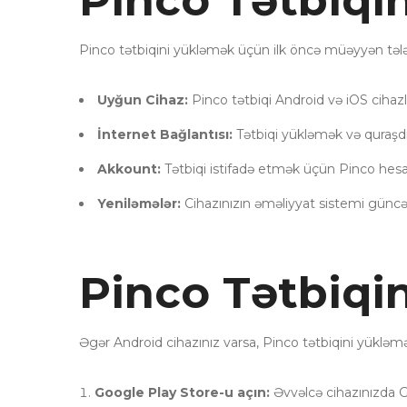
Pinco Tətbiqi
Pinco tətbiqini yükləmək üçün ilk öncə müəyyən tələblə
Uyğun Cihaz:
Pinco tətbiqi Android və iOS ciha
İnternet Bağlantısı:
Tətbiqi yükləmək və quraşdır
Akkount:
Tətbiqi istifadə etmək üçün Pinco hesab
Yeniləmələr:
Cihazınızın əməliyyat sistemi güncəl
Pinco Tətbiqi
Əgər Android cihazınız varsa, Pinco tətbiqini yükləmə
Google Play Store-u açın:
Əvvəlcə cihazınızda G