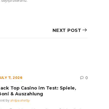
dəyişə bilərsiniz.
NEXT POST
ULY 7, 2026
JULY 7
0
Jack Top Casino im Test: Spiele,
Flagm
Boni & Auszahlung
und 
ost by
shilpa shetty
Post by