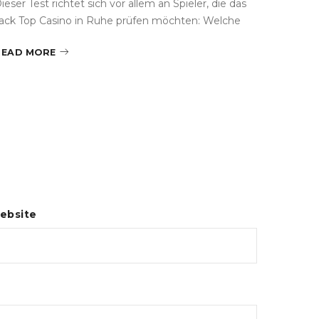
ieser Test richtet sich vor allem an Spieler, die das
In dies
ack Top Casino in Ruhe prüfen möchten: Welche
Punkte f
Bonusb
READ MORE
READ 
ebsite