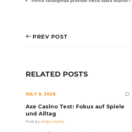
Pinco tətbiqində profillər necə idarə olunur?
PREV POST
RELATED POSTS
JULY 9, 2026
0
ri
Axe Casino Test: Fokus auf Spiele
elta
und Alltag
Post by
shilpa shetty