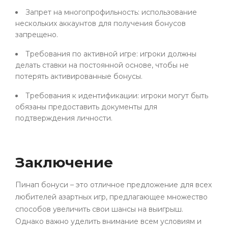
Запрет на многопрофильность: использование
нескольких аккаунтов для получения бонусов
запрещено.
Требования по активной игре: игроки должны
делать ставки на постоянной основе, чтобы не
потерять активированные бонусы.
Требования к идентификации: игроки могут быть
обязаны предоставить документы для
подтверждения личности.
Заключение
Пинап бонуси – это отличное предложение для всех
любителей азартных игр, предлагающее множество
способов увеличить свои шансы на выигрыш.
Однако важно уделить внимание всем условиям и