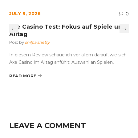
JULY 9, 2026
0
Axe Casino Test: Fokus auf Spiele und
Alltag
Post by
shilpa shetty
In diesem Review schaue ich vor allem darauf, wie sich
Axe Casino im Alltag anfühlt: Auswahl an Spielen,
READ MORE
LEAVE A COMMENT