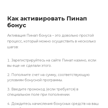
Как активировать Пинап
бонус
Активация Пинап бонуса – это довольно простой
процесс, который можно осуществить в несколько
шагов:
Зарегистрируйтесь на сайте Пинап казино, если
вы еще не сделали этого.
Пополните счет на сумму, соответствующую
условиям бонусной программы.
Введите промокод (если требуется) в
специальном поле при пополнении.
Дождитесь начисления бонусных средств на ваш