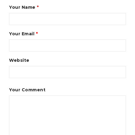
Your Name
*
Your Email
*
Website
Your Comment