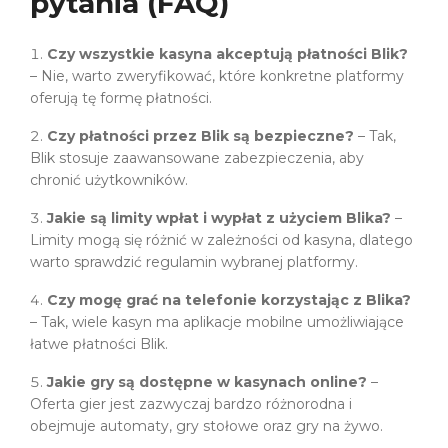
pytania (FAQ)
Czy wszystkie kasyna akceptują płatności Blik?
– Nie, warto zweryfikować, które konkretne platformy
oferują tę formę płatności.
Czy płatności przez Blik są bezpieczne?
– Tak,
Blik stosuje zaawansowane zabezpieczenia, aby
chronić użytkowników.
Jakie są limity wpłat i wypłat z użyciem Blika?
–
Limity mogą się różnić w zależności od kasyna, dlatego
warto sprawdzić regulamin wybranej platformy.
Czy mogę grać na telefonie korzystając z Blika?
– Tak, wiele kasyn ma aplikacje mobilne umożliwiające
łatwe płatności Blik.
Jakie gry są dostępne w kasynach online?
–
Oferta gier jest zazwyczaj bardzo różnorodna i
obejmuje automaty, gry stołowe oraz gry na żywo.