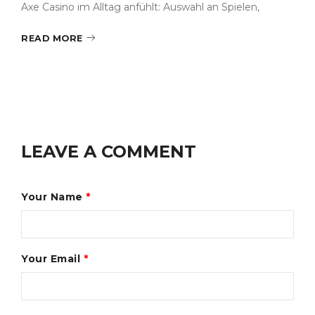
Axe Casino im Alltag anfühlt: Auswahl an Spielen,
READ MORE
LEAVE A COMMENT
Your Name
*
Your Email
*