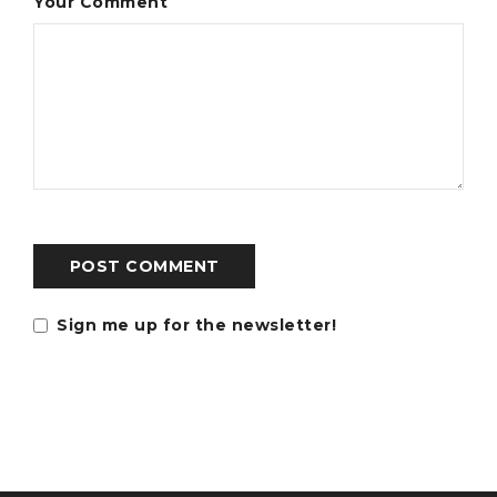
Your Comment
POST COMMENT
Sign me up for the newsletter!