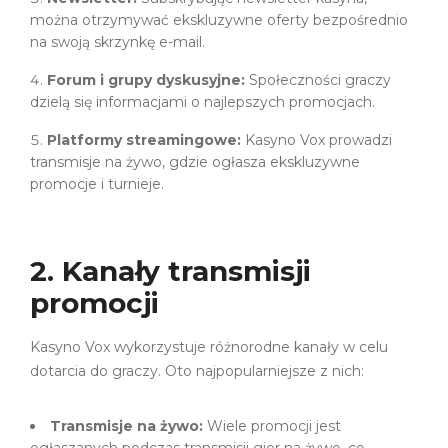
można otrzymywać ekskluzywne oferty bezpośrednio
na swoją skrzynkę e-mail.
Forum i grupy dyskusyjne:
Społeczności graczy
dzielą się informacjami o najlepszych promocjach.
Platformy streamingowe:
Kasyno Vox prowadzi
transmisje na żywo, gdzie ogłasza ekskluzywne
promocje i turnieje.
2. Kanały transmisji
promocji
Kasyno Vox wykorzystuje różnorodne kanały w celu
dotarcia do graczy. Oto najpopularniejsze z nich:
Transmisje na żywo:
Wiele promocji jest