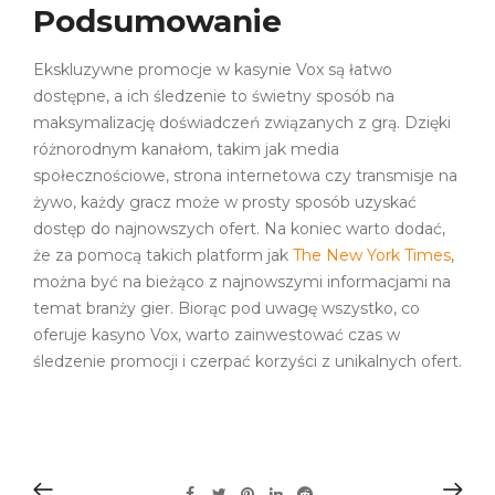
Podsumowanie
Ekskluzywne promocje w kasynie Vox są łatwo
dostępne, a ich śledzenie to świetny sposób na
maksymalizację doświadczeń związanych z grą. Dzięki
różnorodnym kanałom, takim jak media
społecznościowe, strona internetowa czy transmisje na
żywo, każdy gracz może w prosty sposób uzyskać
dostęp do najnowszych ofert. Na koniec warto dodać,
że za pomocą takich platform jak
The New York Times
,
można być na bieżąco z najnowszymi informacjami na
temat branży gier. Biorąc pod uwagę wszystko, co
oferuje kasyno Vox, warto zainwestować czas w
śledzenie promocji i czerpać korzyści z unikalnych ofert.