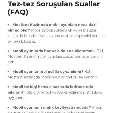
Tez-tez Soruşulan Suallar
(FAQ)
Mostbet Kazinoda mobil oyunlara necə daxil
olmaq olar?
Mobil tətbiqi yükləyərək və ya brauzer
vasitəsilə Mostbet veb saytına daxil olaraq mobil oyunları
oynaya bilərsiniz.
Mobil oyunlarda bonus əldə edə bilərəmmi?
Bəli,
Mostbet Kazino mobil oyunlara xüsusi bonuslar təqdim
edir.
Mobil oyunlar real pul ilə oynanılırmı?
Bəli,
Mostbet Kazinoda mobil oyunlar real pul ilə oynanır.
Mobil tətbiqi hansı cihazlarda istifadə edə
bilərəm?
Tətbiq, Android və iOS cihazlarında istifadəyə
uyğundur.
Mobil oyunların qrafik keyfiyyəti necədir?
Mobil