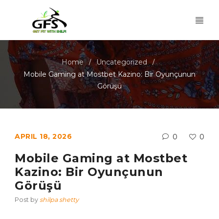
Home
Uncategorized
/
/
Mobile Gaming at Mostbet Kazino: Bir Oyunçunun
Görüşü
APRIL 18, 2026
0
0
Mobile Gaming at Mostbet
Kazino: Bir Oyunçunun
Görüşü
Post by
shilpa shetty