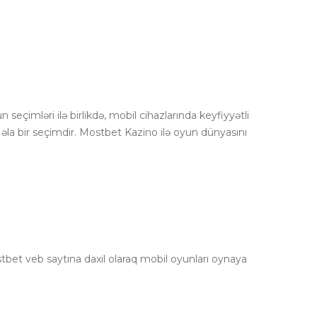
çimləri ilə birlikdə, mobil cihazlarında keyfiyyətli
əla bir seçimdir. Mostbet Kazino ilə oyun dünyasını
stbet veb saytına daxil olaraq mobil oyunları oynaya