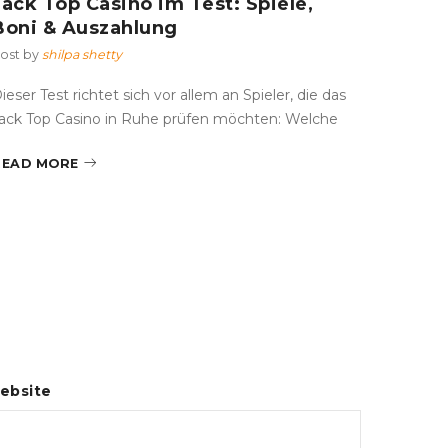
Jack Top Casino im Test: Spiele,
Flagm
Boni & Auszahlung
und 
ost by
shilpa shetty
Post by
ieser Test richtet sich vor allem an Spieler, die das
In dies
ack Top Casino in Ruhe prüfen möchten: Welche
Punkte f
Bonusb
READ MORE
READ 
ebsite