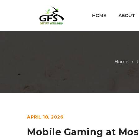
HOME
ABOUT
Home
U
/
APRIL 18, 2026
Mobile Gaming at Mos