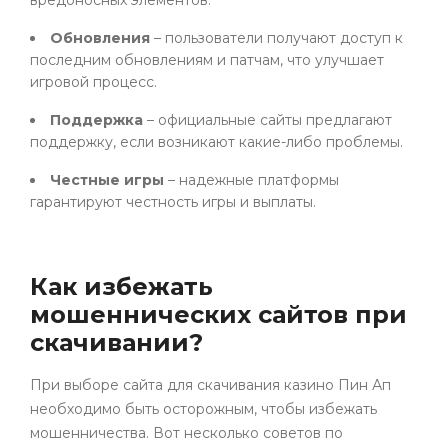
вредоносных элементов.
Обновления
– пользователи получают доступ к
последним обновлениям и патчам, что улучшает
игровой процесс.
Поддержка
– официальные сайты предлагают
поддержку, если возникают какие-либо проблемы.
Честные игры
– надежные платформы
гарантируют честность игры и выплаты.
Как избежать
мошеннических сайтов при
скачивании?
При выборе сайта для скачивания казино Пин Ап
необходимо быть осторожным, чтобы избежать
мошенничества. Вот несколько советов по