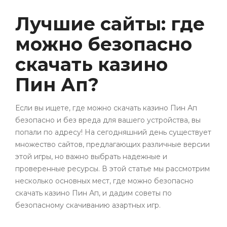
Лучшие сайты: где
можно безопасно
скачать казино
Пин Ап?
Если вы ищете, где можно скачать казино Пин Ап
безопасно и без вреда для вашего устройства, вы
попали по адресу! На сегодняшний день существует
множество сайтов, предлагающих различные версии
этой игры, но важно выбрать надежные и
проверенные ресурсы. В этой статье мы рассмотрим
несколько основных мест, где можно безопасно
скачать казино Пин Ап, и дадим советы по
безопасному скачиванию азартных игр.