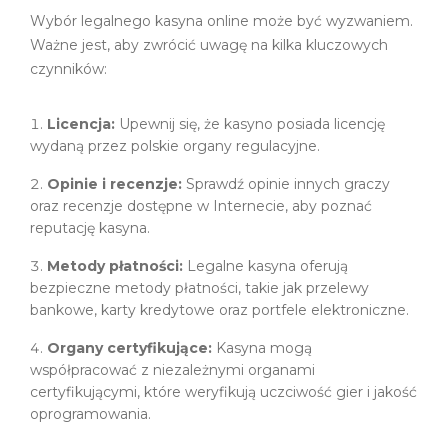
Wybór legalnego kasyna online może być wyzwaniem.
Ważne jest, aby zwrócić uwagę na kilka kluczowych
czynników:
Licencja:
Upewnij się, że kasyno posiada licencję
wydaną przez polskie organy regulacyjne.
Opinie i recenzje:
Sprawdź opinie innych graczy
oraz recenzje dostępne w Internecie, aby poznać
reputację kasyna.
Metody płatności:
Legalne kasyna oferują
bezpieczne metody płatności, takie jak przelewy
bankowe, karty kredytowe oraz portfele elektroniczne.
Organy certyfikujące:
Kasyna mogą
współpracować z niezależnymi organami
certyfikującymi, które weryfikują uczciwość gier i jakość
oprogramowania.