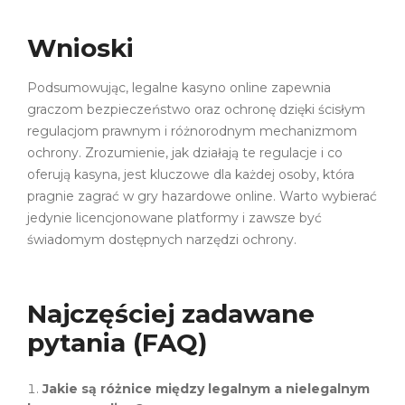
Wnioski
Podsumowując, legalne kasyno online zapewnia
graczom bezpieczeństwo oraz ochronę dzięki ścisłym
regulacjom prawnym i różnorodnym mechanizmom
ochrony. Zrozumienie, jak działają te regulacje i co
oferują kasyna, jest kluczowe dla każdej osoby, która
pragnie zagrać w gry hazardowe online. Warto wybierać
jedynie licencjonowane platformy i zawsze być
świadomym dostępnych narzędzi ochrony.
Najczęściej zadawane
pytania (FAQ)
Jakie są różnice między legalnym a nielegalnym