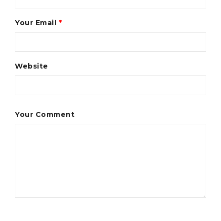
Your Email
*
Website
Your Comment