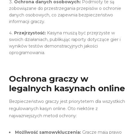
Ochrona danych osobowych:
Podmioty te są
zobowiązane do przestrzegania przepisów o ochronie
danych osobowych, co zapewnia bezpieczeństwo
informacji graczy.
Przejrzystość:
Kasyna muszą być przejrzyste w
swoich działaniach, publikując raporty dotyczące gier i
wyników testów demonstracyjnych jakości
oprogramowania.
Ochrona graczy w
legalnych kasynach online
Bezpieczeństwo graczy jest priorytetem dla wszystkich
regulowanych kasyn online. Oto niektóre z
najważniejszych metod ochrony:
Możliwość samowykluczenia:
Gracze mają prawo