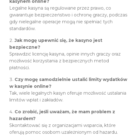
kasynem online?
Legalne kasyna są regulowane przez prawo, co
gwarantuje bezpieczeństwo i ochronę graczy, podczas
gdy nielegalne operacje mogą nie spełniać tych
standardów.
Jak mogę upewnić się, że kasyno jest
bezpieczne?
Sprawdzić licencję kasyna, opinie innych graczy oraz
możliwość korzystania z bezpiecznych metod
płatności.
Czy mogę samodzielnie ustalić limity wydatków
w kasynie online?
Tak, wiele legalnych kasyn oferuje możliwość ustalania
limitów wpłat i zakładów.
Co zrobić, jeśli uważam, że mam problem z
hazardem?
Skontaktować się z organizacjami wsparcia, które
oferują pomoc osobom uzależnionym od hazardu.