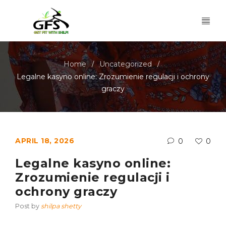
Home
Uncategorized
/
/
Legalne kasyno online: Zrozumienie regulacji i ochrony
graczy
APRIL 18, 2026
0
0
Legalne kasyno online:
Zrozumienie regulacji i
ochrony graczy
Post by
shilpa shetty