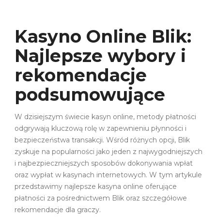
Kasyno Online Blik:
Najlepsze wybory i
rekomendacje
podsumowujące
W dzisiejszym świecie kasyn online, metody płatności
odgrywają kluczową rolę w zapewnieniu płynności i
bezpieczeństwa transakcji. Wśród różnych opcji, Blik
zyskuje na popularności jako jeden z najwygodniejszych
i najbezpieczniejszych sposobów dokonywania wpłat
oraz wypłat w kasynach internetowych. W tym artykule
przedstawimy najlepsze kasyna online oferujące
płatności za pośrednictwem Blik oraz szczegółowe
rekomendacje dla graczy.