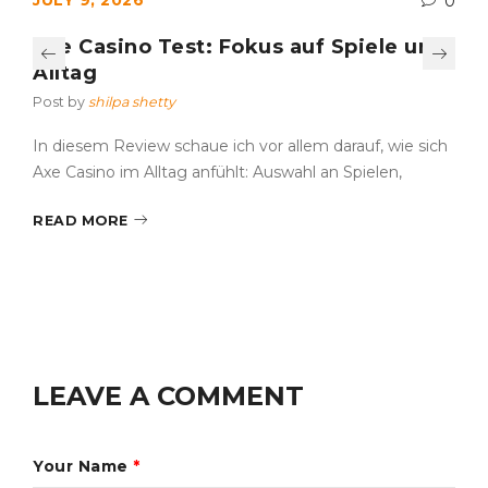
JULY 9, 2026
0
Axe Casino Test: Fokus auf Spiele und
Alltag
Post by
shilpa shetty
In diesem Review schaue ich vor allem darauf, wie sich
Axe Casino im Alltag anfühlt: Auswahl an Spielen,
READ MORE
LEAVE A COMMENT
Your Name
*