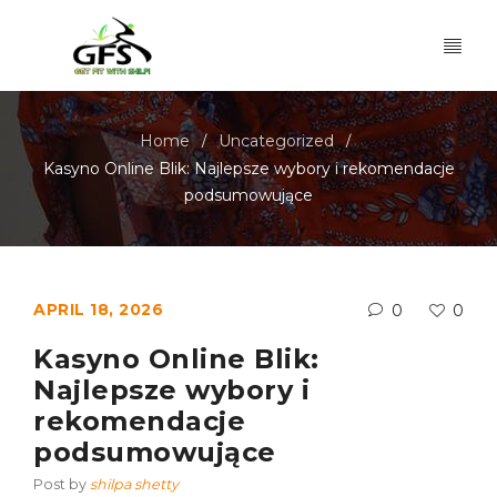
Home
Uncategorized
/
/
Kasyno Online Blik: Najlepsze wybory i rekomendacje
podsumowujące
APRIL 18, 2026
0
0
Kasyno Online Blik:
Najlepsze wybory i
rekomendacje
podsumowujące
Post by
shilpa shetty