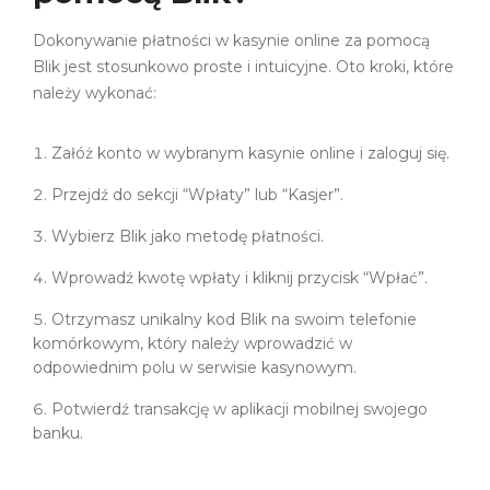
Dokonywanie płatności w kasynie online za pomocą
Blik jest stosunkowo proste i intuicyjne. Oto kroki, które
należy wykonać:
Załóż konto w wybranym kasynie online i zaloguj się.
Przejdź do sekcji “Wpłaty” lub “Kasjer”.
Wybierz Blik jako metodę płatności.
Wprowadź kwotę wpłaty i kliknij przycisk “Wpłać”.
Otrzymasz unikalny kod Blik na swoim telefonie
komórkowym, który należy wprowadzić w
odpowiednim polu w serwisie kasynowym.
Potwierdź transakcję w aplikacji mobilnej swojego
banku.