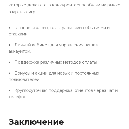
которые делают его конкурентоспособным на рынке
азартных игр:
Главная страница с актуальными событиями и
ставками.
Личный кабинет для управления вашим
аккаунтом.
Поддержка различных методов оплаты.
Бонусы и акции для новых и постоянных
пользователей.
Круглосуточная поддержка клиентов через чат и
телефон.
Заключение