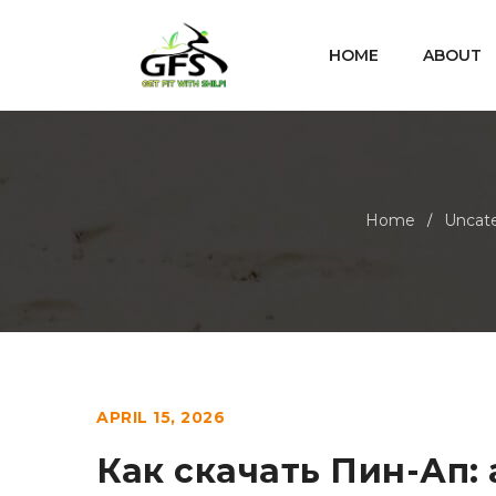
HOME
ABOUT
Home
Uncat
/
APRIL 15, 2026
Как скачать Пин-Ап: