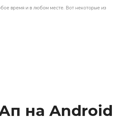
бое время и в любом месте. Вот некоторые из
Ап на Android