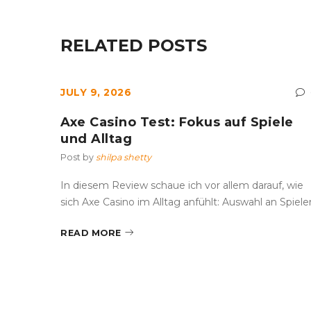
RELATED POSTS
JULY 9, 2026
0
ri
Axe Casino Test: Fokus auf Spiele
elta
und Alltag
Post by
shilpa shetty
In diesem Review schaue ich vor allem darauf, wie
 AAMS:
sich Axe Casino im Alltag anfühlt: Auswahl an Spiele
no Marco
READ MORE