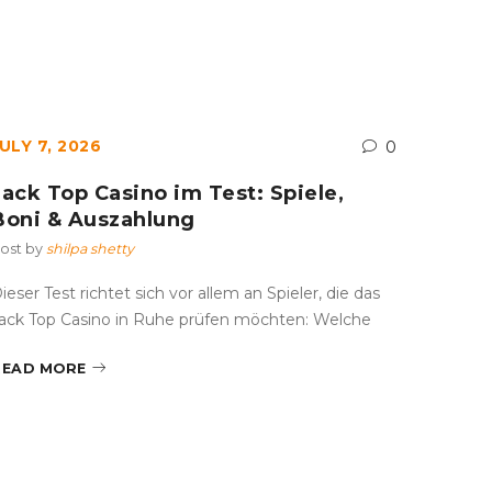
ULY 7, 2026
JULY 7
0
Jack Top Casino im Test: Spiele,
Flagm
Boni & Auszahlung
und 
ost by
shilpa shetty
Post by
ieser Test richtet sich vor allem an Spieler, die das
In dies
ack Top Casino in Ruhe prüfen möchten: Welche
Punkte f
Bonusb
READ MORE
READ 