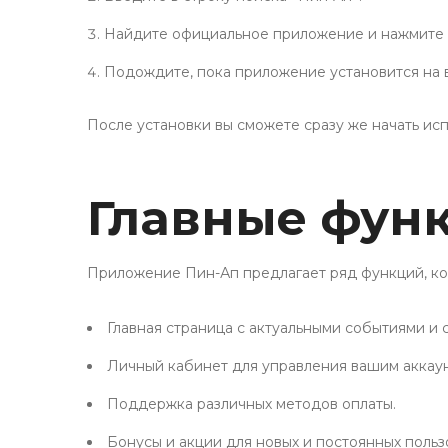
Найдите официальное приложение и нажмите «
Подождите, пока приложение установится на 
После установки вы сможете сразу же начать ис
Главные фун
Приложение Пин-Ап предлагает ряд функций, ко
Главная страница с актуальными событиями и 
Личный кабинет для управления вашим аккау
Поддержка различных методов оплаты.
Бонусы и акции для новых и постоянных польз