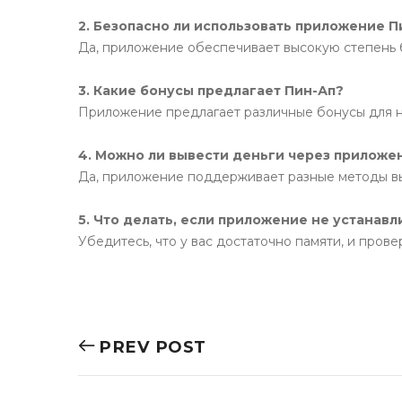
2. Безопасно ли использовать приложение П
Да, приложение обеспечивает высокую степень 
3. Какие бонусы предлагает Пин-Ап?
Приложение предлагает различные бонусы для но
4. Можно ли вывести деньги через приложе
Да, приложение поддерживает разные методы вы
5. Что делать, если приложение не устанавл
Убедитесь, что у вас достаточно памяти, и пров
PREV POST