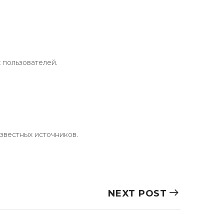
 пользователей.
известных источников.
NEXT POST