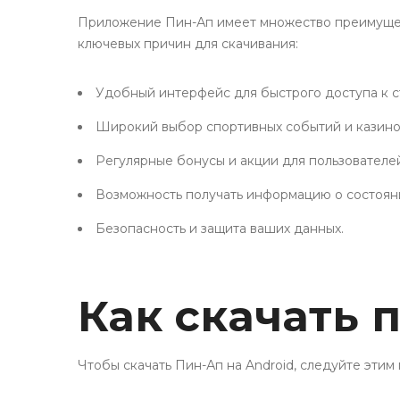
Приложение Пин-Ап имеет множество преимущест
ключевых причин для скачивания:
Удобный интерфейс для быстрого доступа к с
Широкий выбор спортивных событий и казино
Регулярные бонусы и акции для пользователе
Возможность получать информацию о состояни
Безопасность и защита ваших данных.
Как скачать 
Чтобы скачать Пин-Ап на Android, следуйте этим