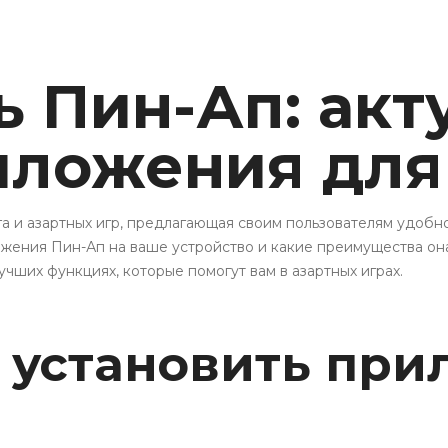
ь Пин-Ап: акт
иложения дл
а и азартных игр, предлагающая своим пользователям удобн
ожения Пин-Ап на ваше устройство и какие преимущества она
учших функциях, которые помогут вам в азартных играх.
 установить при