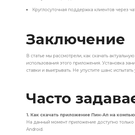
Круглосуточная поддержка клиентов через чат
Заключение
В статье мы рассмотрели, как скачать актуальн
использования этого приложения. Установка зани
ставки и выигрывать. Не упустите шанс испытать
Часто задав
1. Как скачать приложение Пин-Ап на компь
На данный момент приложение доступно только 
Android.