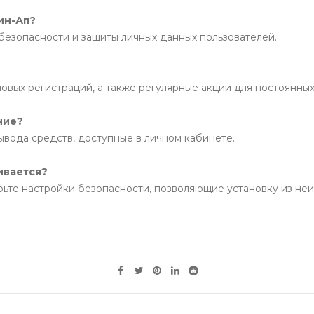
ин-Ап?
безопасности и защиты личных данных пользователей.
вых регистраций, а также регулярные акции для постоянных
ние?
вода средств, доступные в личном кабинете.
ивается?
ерьте настройки безопасности, позволяющие установку из не