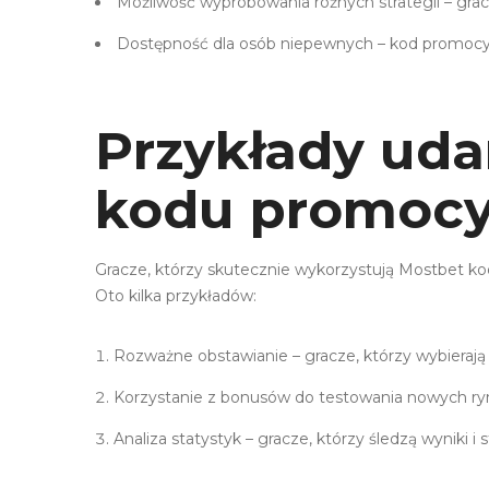
Możliwość wypróbowania różnych strategii – gra
Dostępność dla osób niepewnych – kod promocyjn
Przykłady uda
kodu promoc
Gracze, którzy skutecznie wykorzystują Mostbet ko
Oto kilka przykładów:
Rozważne obstawianie – gracze, którzy wybieraj
Korzystanie z bonusów do testowania nowych ry
Analiza statystyk – gracze, którzy śledzą wyniki