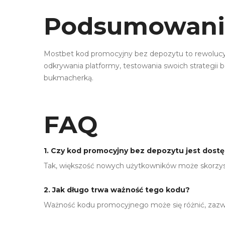
Podsumowani
Mostbet kod promocyjny bez depozytu to rewolucyjn
odkrywania platformy, testowania swoich strategii 
bukmacherką.
FAQ
1. Czy kod promocyjny bez depozytu jest dostę
Tak, większość nowych użytkowników może skorzys
2. Jak długo trwa ważność tego kodu?
Ważność kodu promocyjnego może się różnić, zazwycz