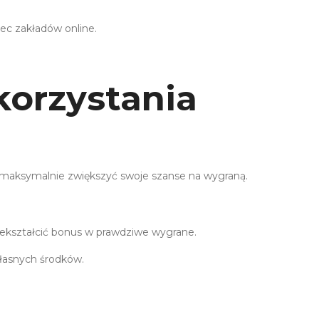
ec zakładów online.
korzystania
y maksymalnie zwiększyć swoje szanse na wygraną.
zekształcić bonus w prawdziwe wygrane.
łasnych środków.
.