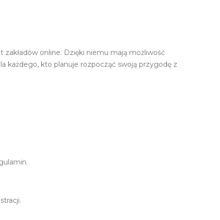
at zakładów online. Dzięki niemu mają możliwość
dla każdego, kto planuje rozpocząć swoją przygodę z
gulamin.
tracji.