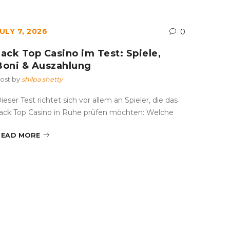
ULY 7, 2026
JULY 7
0
Jack Top Casino im Test: Spiele,
Flagm
Boni & Auszahlung
und 
ost by
shilpa shetty
Post by
ieser Test richtet sich vor allem an Spieler, die das
In dies
ack Top Casino in Ruhe prüfen möchten: Welche
Punkte f
Bonusb
READ MORE
READ 