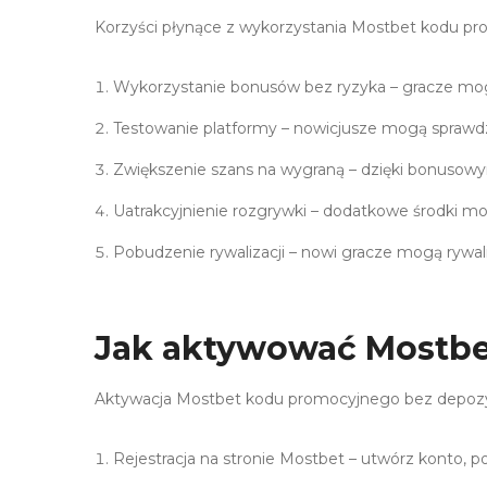
Korzyści płynące z wykorzystania Mostbet kodu pr
Wykorzystanie bonusów bez ryzyka – gracze mog
Testowanie platformy – nowicjusze mogą sprawdzi
Zwiększenie szans na wygraną – dzięki bonusow
Uatrakcyjnienie rozgrywki – dodatkowe środki mogą
Pobudzenie rywalizacji – nowi gracze mogą rywa
Jak aktywować Mostbe
Aktywacja Mostbet kodu promocyjnego bez depozytu
Rejestracja na stronie Mostbet – utwórz konto