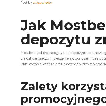
Post by
shilpa shetty
Jak Mostbe
depozytu z
Mostbet kod promocyjny bez depozytu to innowacja,
umożliwia graczom cieszenie się bonusami bez potr
jakie korzyści oferuje oraz dlaczego warto z niego s
Zalety korzys
promocyjnego