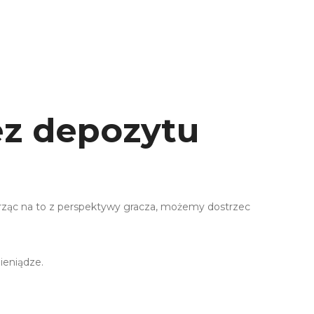
ez depozytu
ząc na to z perspektywy gracza, możemy dostrzec
ieniądze.