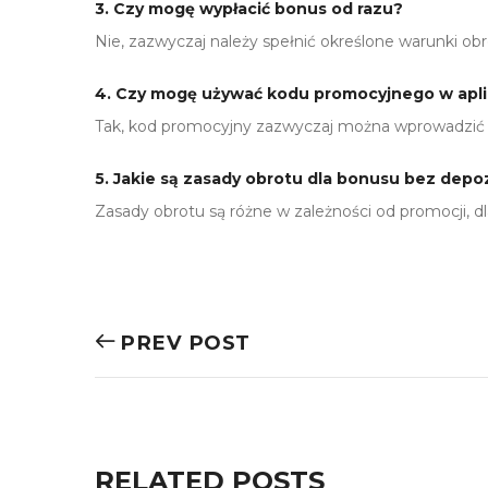
3. Czy mogę wypłacić bonus od razu?
Nie, zazwyczaj należy spełnić określone warunki o
4. Czy mogę używać kodu promocyjnego w aplik
Tak, kod promocyjny zazwyczaj można wprowadzić za
5. Jakie są zasady obrotu dla bonusu bez depo
Zasady obrotu są różne w zależności od promocji, d
PREV POST
RELATED POSTS