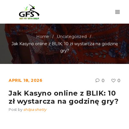
Home
Uncategorized
/
/
Jak Kasyno online z BLIK: 10 zł wystarcza na godzinę
gry?
APRIL 18, 2026
0
0
Jak Kasyno online z BLIK: 10
zł wystarcza na godzinę gry?
Post by
shilpa shetty