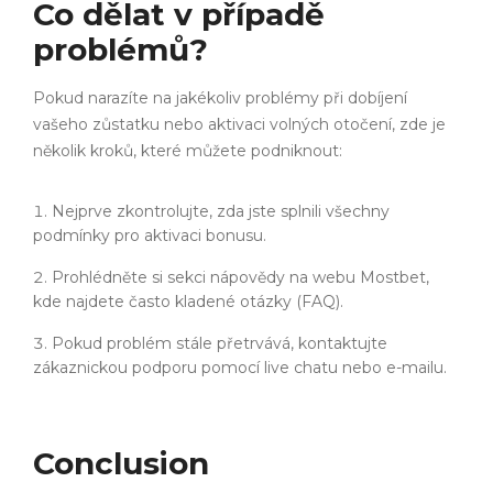
Co dělat v případě
problémů?
Pokud narazíte na jakékoliv problémy při dobíjení
vašeho zůstatku nebo aktivaci volných otočení, zde je
několik kroků, které můžete podniknout:
Nejprve zkontrolujte, zda jste splnili všechny
podmínky pro aktivaci bonusu.
Prohlédněte si sekci nápovědy na webu Mostbet,
kde najdete často kladené otázky (FAQ).
Pokud problém stále přetrvává, kontaktujte
zákaznickou podporu pomocí live chatu nebo e-mailu.
Conclusion