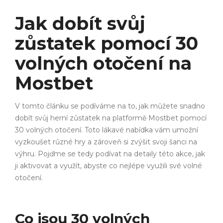
Jak dobít svůj
zůstatek pomocí 30
volných otočení na
Mostbet
V tomto článku se podíváme na to, jak můžete snadno
dobít svůj herní zůstatek na platformě Mostbet pomocí
30 volných otočení. Toto lákavé nabídka vám umožní
vyzkoušet různé hry a zároveň si zvýšit svoji šanci na
výhru. Pojďme se tedy podívat na detaily této akce, jak
ji aktivovat a využít, abyste co nejlépe využili své volné
otočení.
Co jsou 30 volných