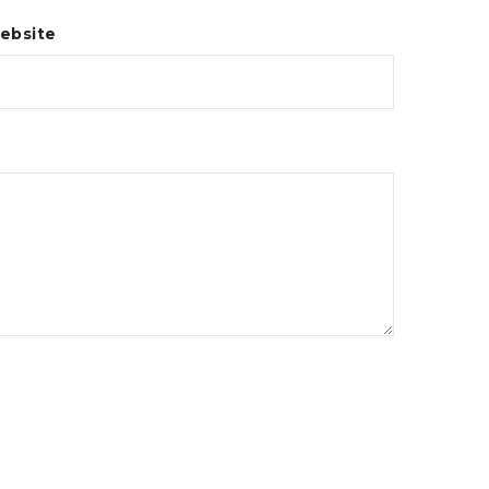
ebsite