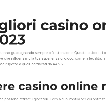
gliori casino o
023
tanno guadagnando sempre più attenzione. Questo articolo si prop
e che influenzano la tua esperienza di gioco, come la legalità, la
e rispetto a quelli certificati da AAMS.
ere casino onlin
e possono attirare i giocatori. Ecco alcuni motivi per cui potrest