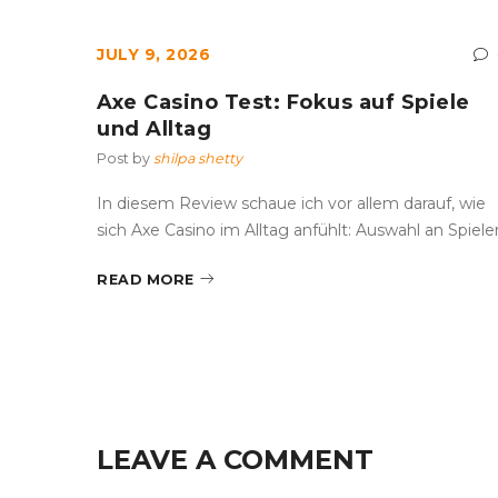
JULY 9, 2026
0
ri
Axe Casino Test: Fokus auf Spiele
elta
und Alltag
Post by
shilpa shetty
In diesem Review schaue ich vor allem darauf, wie
 AAMS:
sich Axe Casino im Alltag anfühlt: Auswahl an Spiele
no Marco
READ MORE
LEAVE A COMMENT