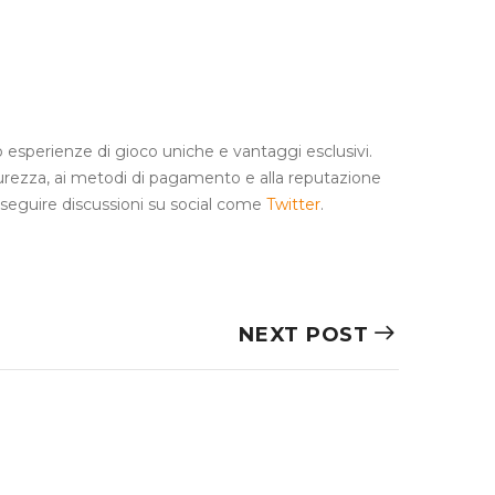
 esperienze di gioco uniche e vantaggi esclusivi.
sicurezza, ai metodi di pagamento e alla reputazione
seguire discussioni su social come
Twitter
.
NEXT POST