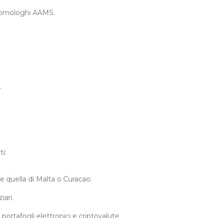
o omologhi AAMS.
.
i:
me quella di Malta o Curacao.
iari.
 portafogli elettronici e criptovalute.