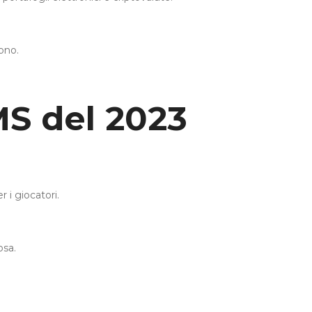
ono.
MS del 2023
 i giocatori.
osa.