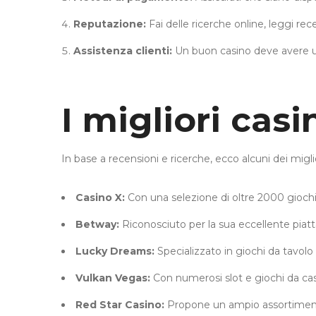
Reputazione:
Fai delle ricerche online, leggi re
Assistenza clienti:
Un buon casino deve avere un s
I migliori cas
In base a recensioni e ricerche, ecco alcuni dei migl
Casino X:
Con una selezione di oltre 2000 giochi 
Betway:
Riconosciuto per la sua eccellente piatta
Lucky Dreams:
Specializzato in giochi da tavolo 
Vulkan Vegas:
Con numerosi slot e giochi da casin
Red Star Casino:
Propone un ampio assortimento 