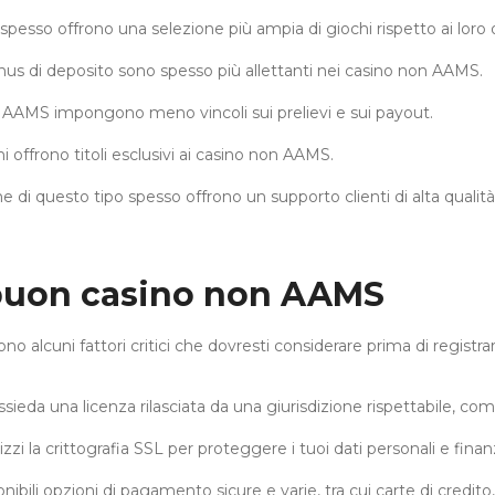
pesso offrono una selezione più ampia di giochi rispetto ai lor
nus di deposito sono spesso più allettanti nei casino non AAMS.
 AAMS impongono meno vincoli sui prelievi e sui payout.
hi offrono titoli esclusivi ai casino non AAMS.
 di questo tipo spesso offrono un supporto clienti di alta qualità
buon casino non AAMS
o alcuni fattori critici che dovresti considerare prima di registrart
ssieda una licenza rilasciata da una giurisdizione rispettabile, co
lizzi la crittografia SSL per proteggere i tuoi dati personali e finanz
nibili opzioni di pagamento sicure e varie, tra cui carte di credito,