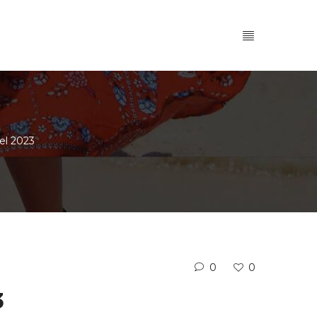
el 2023
0
0
3