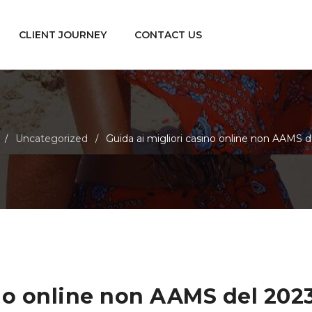
CLIENT JOURNEY
CONTACT US
Uncategorized
Guida ai migliori casino online non AAMS d
/
/
ino online non AAMS del 202