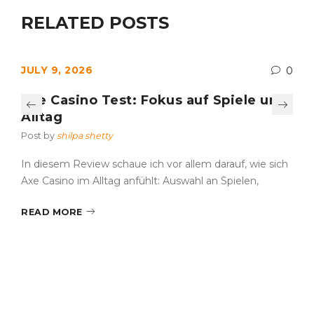
RELATED POSTS
JULY 9, 2026
0
Axe Casino Test: Fokus auf Spiele und
Alltag
Post by
shilpa shetty
In diesem Review schaue ich vor allem darauf, wie sich
Axe Casino im Alltag anfühlt: Auswahl an Spielen,
READ MORE