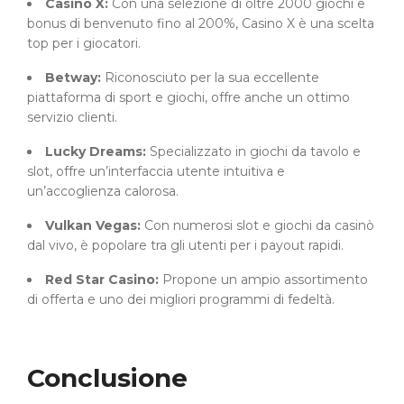
Casino X:
Con una selezione di oltre 2000 giochi e
bonus di benvenuto fino al 200%, Casino X è una scelta
top per i giocatori.
Betway:
Riconosciuto per la sua eccellente
piattaforma di sport e giochi, offre anche un ottimo
servizio clienti.
Lucky Dreams:
Specializzato in giochi da tavolo e
slot, offre un’interfaccia utente intuitiva e
un’accoglienza calorosa.
Vulkan Vegas:
Con numerosi slot e giochi da casinò
dal vivo, è popolare tra gli utenti per i payout rapidi.
Red Star Casino:
Propone un ampio assortimento
di offerta e uno dei migliori programmi di fedeltà.
Conclusione