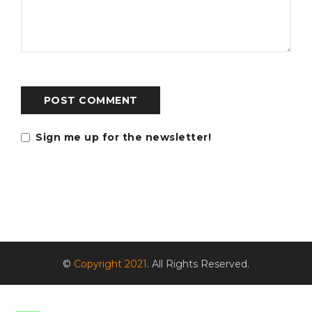
POST COMMENT
Sign me up for the newsletter!
©
Copyright 2021
. All Rights Reserved.