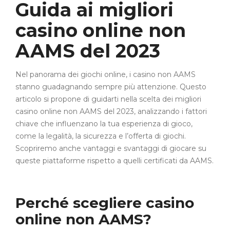
Guida ai migliori
casino online non
AAMS del 2023
Nel panorama dei giochi online, i casino non AAMS
stanno guadagnando sempre più attenzione. Questo
articolo si propone di guidarti nella scelta dei migliori
casino online non AAMS del 2023, analizzando i fattori
chiave che influenzano la tua esperienza di gioco,
come la legalità, la sicurezza e l’offerta di giochi.
Scopriremo anche vantaggi e svantaggi di giocare su
queste piattaforme rispetto a quelli certificati da AAMS.
Perché scegliere casino
online non AAMS?