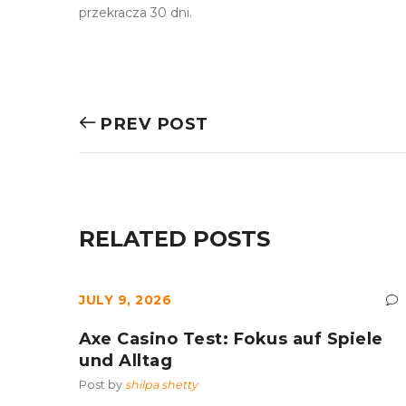
przekracza 30 dni.
PREV POST
RELATED POSTS
JULY 9, 2026
0
ri
Axe Casino Test: Fokus auf Spiele
elta
und Alltag
Post by
shilpa shetty