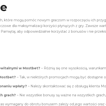
e
ych, które mogą pomóc nowym graczom w rozpoczęciu ich przygo
luczowe dla maksymalizacji korzyści płynących z gry. Zawsze w
 Pamiętaj, aby odpowiedzialnie korzystać z bonusów i nie przek
owitalnymi w Mostbet?
– Różnią się one wysokością, warunkam
Mostbet?
– Tak, w niektórych promocjach mogą być dostępne o
konaniu wpłaty?
– Należy skontaktować się z obsługą klienta Mos
ch grach?
– Nie wszystkie bonusy są ważne na wszystkich grach,
as wymagany do obrotu bonusem zależy od jego wartości oraz 