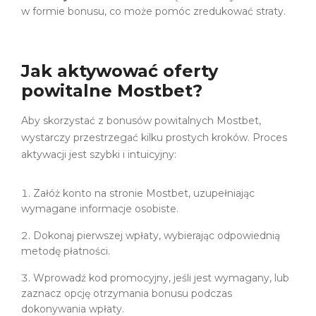
w formie bonusu, co może pomóc zredukować straty.
Jak aktywować oferty
powitalne Mostbet?
Aby skorzystać z bonusów powitalnych Mostbet,
wystarczy przestrzegać kilku prostych kroków. Proces
aktywacji jest szybki i intuicyjny:
Załóż konto na stronie Mostbet, uzupełniając
wymagane informacje osobiste.
Dokonaj pierwszej wpłaty, wybierając odpowiednią
metodę płatności.
Wprowadź kod promocyjny, jeśli jest wymagany, lub
zaznacz opcję otrzymania bonusu podczas
dokonywania wpłaty.