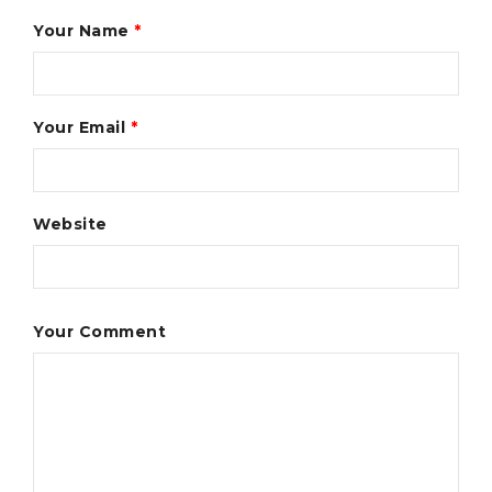
Your Name
*
Your Email
*
Website
Your Comment