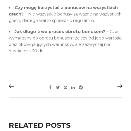
Czy mogę korzystać z bonusów na wszystkich
grach?
– Nie wszystkie bonusy są ważne na wszystkich
grach, dlatego warto sprawdzić regulamin.
Jak długo trwa proces obrotu bonusem?
– Czas
wymagany do obrotu bonusem zależy od jego wartości
oraz obowiązujących warunków, ale zazwyczaj nie
przekracza 30 dni.
RELATED POSTS