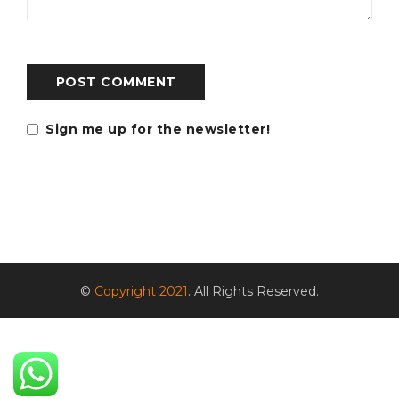
POST COMMENT
Sign me up for the newsletter!
©
Copyright 2021
. All Rights Reserved.