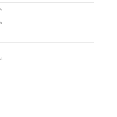
%
%
ä.