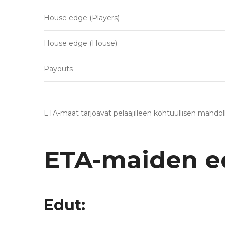
House edge (Players)
House edge (House)
Payouts
ETA-maat tarjoavat pelaajilleen kohtuullisen mahdollis
ETA-maiden ed
Edut: