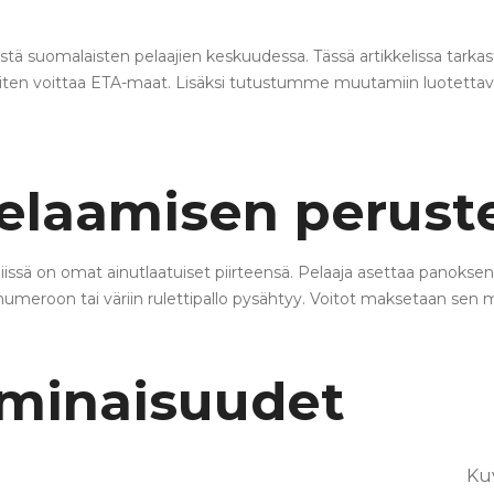
stä suomalaisten pelaajien keskuudessa. Tässä artikkelissa tarka
 miten voittaa ETA-maat. Lisäksi tutustumme muutamiin luotettaviin
elaamisen perust
ssä on omat ainutlaatuiset piirteensä. Pelaaja asettaa panoksensa 
in numeroon tai väriin rulettipallo pysähtyy. Voitot maksetaan sen
minaisuudet
Ku