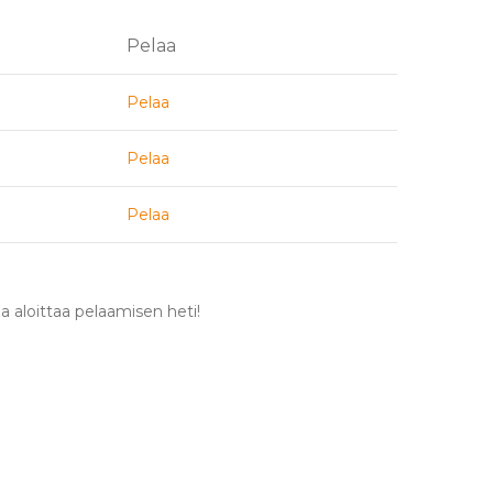
Pelaa
Pelaa
Pelaa
Pelaa
a aloittaa pelaamisen heti!