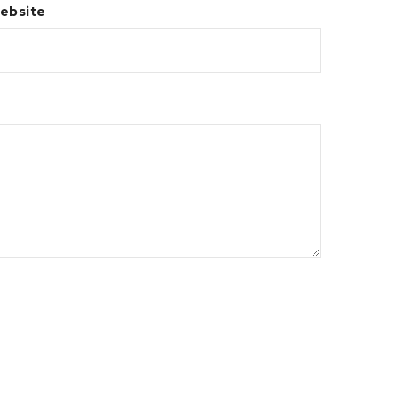
ebsite