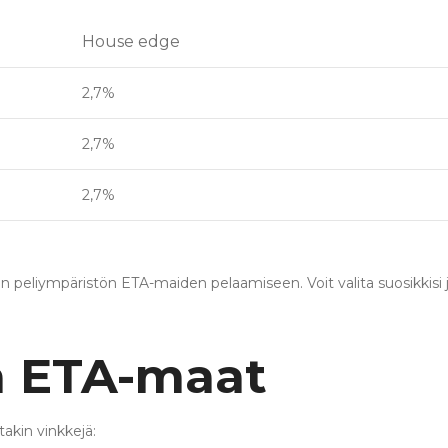
House edge
2,7%
2,7%
2,7%
 peliympäristön ETA-maiden pelaamiseen. Voit valita suosikkisi j
a ETA-maat
takin vinkkejä: