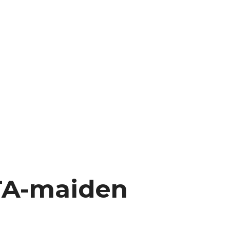
TA-maiden