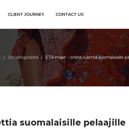
CLIENT JOURNEY
CONTACT US
e
Uncategorized
ETA-maat – online rulettia suomalaisille pel
/
/
tia suomalaisille pelaajille