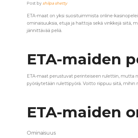
Post by
shilpa shetty
ETA-maat on yksi suosituimmista online-kasinopelei
ominaisuuksia, etuja ja haittoja sekä vinkkejä siitä,
jännittävää peliä.
ETA-maiden p
ETA-maat perustuvat perinteiseen rulettiin, mutta nii
pyöräytetään rulettipyörä. Voitto riippuu siitä, mih
ETA-maiden o
Ominaisuus