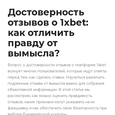
Достоверность
отзывов о 1xbet:
как отличить
правду от
вымысла?
Вопрос о достоверности отзывов о платформе 1xbet
волнует многих пользователей, которые ищут ответы
перед тем, как сделать ставки. Научиться различать
подлинные отзывы от вымысла важно для собрания
объективной информации. В этой статье мы
рассмотрим, как можно оценить правдивость
отзывов, какие признаки могут указывать на их
фальшивку и как обеспечить свою безопасность при
выборе букмекерской конторы.