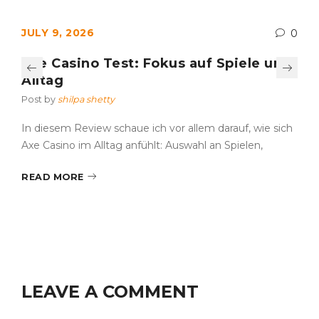
JULY 9, 2026
0
Axe Casino Test: Fokus auf Spiele und
Alltag
Post by
shilpa shetty
In diesem Review schaue ich vor allem darauf, wie sich
Axe Casino im Alltag anfühlt: Auswahl an Spielen,
READ MORE
LEAVE A COMMENT