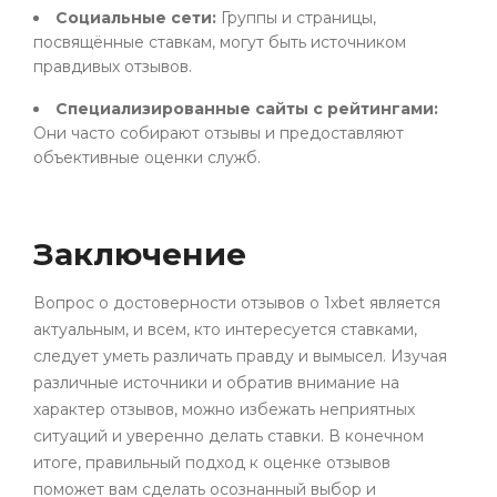
Социальные сети:
Группы и страницы,
посвящённые ставкам, могут быть источником
правдивых отзывов.
Специализированные сайты с рейтингами:
Они часто собирают отзывы и предоставляют
объективные оценки служб.
Заключение
Вопрос о достоверности отзывов о 1xbet является
актуальным, и всем, кто интересуется ставками,
следует уметь различать правду и вымысел. Изучая
различные источники и обратив внимание на
характер отзывов, можно избежать неприятных
ситуаций и уверенно делать ставки. В конечном
итоге, правильный подход к оценке отзывов
поможет вам сделать осознанный выбор и