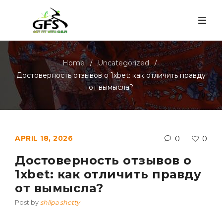
Home
Uncategorized
/
/
Достоверность отзывов о 1xbet: как отличить правду
от вымысла?
APRIL 18, 2026
0
0
Достоверность отзывов о
1xbet: как отличить правду
от вымысла?
Post by
shilpa shetty