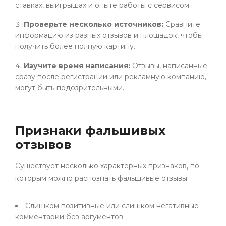
ставках, выигрышах и опыте работы с сервисом.
Проверьте несколько источников:
Сравните
информацию из разных отзывов и площадок, чтобы
получить более полную картину.
Изучите время написания:
Отзывы, написанные
сразу после регистрации или рекламную компанию,
могут быть подозрительными.
Признаки фальшивых
отзывов
Существует несколько характерных признаков, по
которым можно распознать фальшивые отзывы:
Слишком позитивные или слишком негативные
комментарии без аргументов.