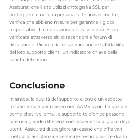
Assicurati che il sito utilizzi crittografia SSL per
proteggere i tuoi dati personali e finanziari. Inoltre,
verifica che abbiano misure per garantire il gioco
responsabile. La reputazione del casino può essere
verificata attraverso siti di recensioni e forum di
discussione. Ricorda di considerare anche l’affidabilità
del loro supporto clienti, un indicatore chiave della
serietà del casino.
Conclusione
In sintesi, la qualità del supporto clienti è un aspetto
fondamentale per i casino non AAMS sicuri. Le opzioni
come chat live, email, e supporto telefonico possono
fare una grande differenza nell’esperienza di gioco degli
utenti. Assicurati di scegliere un casinò che offra vari
metodi di assistenza e verifica le testimonianze di altri