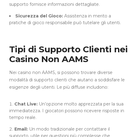
supporto fornisce informazioni dettagliate.
Sicurezza del Gioco:
Assistenza in merito a
pratiche di gioco responsabile può tutelare gli utenti.
Tipi di Supporto Clienti nei
Casino Non AAMS
Nei casino non AAMS, si possono trovare diverse
modalità di supporto clienti che aiutano a soddisfare le
esigenze degli utenti. Le più diffuse includono:
Chat Live:
Un’opzione molto apprezzata per la sua
immediatezza. I giocatori possono ricevere risposte in
tempo reale.
Email:
Un modo tradizionale per contattare il
supporto, utile per questioni più complesse che