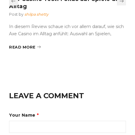
Alltag
Post by
shilpa shetty
In diesem Review schaue ich vor allem darauf, wie sich
Axe Casino im Alltag anfühlt: Auswahl an Spielen,
READ MORE
LEAVE A COMMENT
Your Name
*