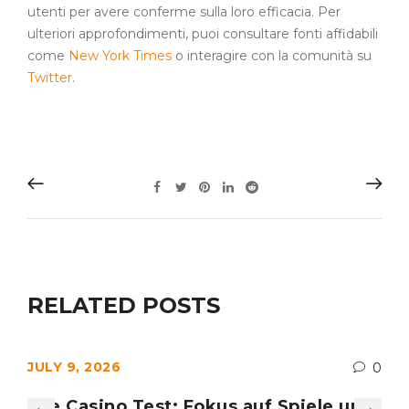
utenti per avere conferme sulla loro efficacia. Per
ulteriori approfondimenti, puoi consultare fonti affidabili
come
New York Times
o interagire con la comunità su
Twitter
.
RELATED POSTS
JULY 9, 2026
0
Axe Casino Test: Fokus auf Spiele und