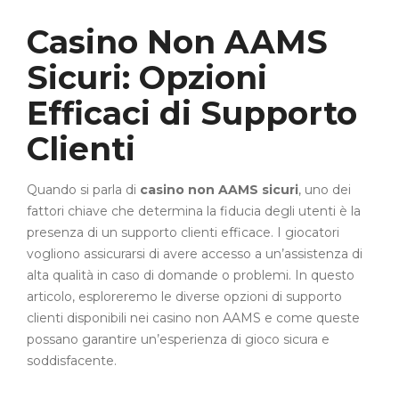
Casino Non AAMS
Sicuri: Opzioni
Efficaci di Supporto
Clienti
Quando si parla di
casino non AAMS sicuri
, uno dei
fattori chiave che determina la fiducia degli utenti è la
presenza di un supporto clienti efficace. I giocatori
vogliono assicurarsi di avere accesso a un’assistenza di
alta qualità in caso di domande o problemi. In questo
articolo, esploreremo le diverse opzioni di supporto
clienti disponibili nei casino non AAMS e come queste
possano garantire un’esperienza di gioco sicura e
soddisfacente.