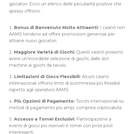
giocatori. Ecco un elenco delle peculiarità positive che
spesso offrono:
Bonus di Benvenuto Molto Attraenti:
I casinò non
AAMS tendono ad offrire promozioni generose per
attrarre nuovi giocatori.
Maggiore Varietà di Giochi:
Questi casinò possono
avere un’incredibile selezione di giochi, dalle slot
machine ai giochi da tavolo.
Limitazioni di Gioco Flessibili:
Alcuni casinò
internazionali offrono limiti di scommessa più flessibili
rispetto agli operators AAMS.
Più Opzioni di Pagamento:
Tocchi internazionali su
metodi di pagamento più ampi, compresi criptovalute.
Accesso a Tornei Esclusivi:
Partecipazione a
eventi di gioco più riservati e tornei con prize pool
interessanti.