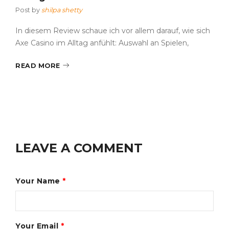
Post by
shilpa shetty
In diesem Review schaue ich vor allem darauf, wie sich
Axe Casino im Alltag anfühlt: Auswahl an Spielen,
READ MORE
LEAVE A COMMENT
Your Name
*
Your Email
*