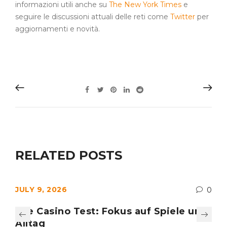
informazioni utili anche su
The New York Times
e
seguire le discussioni attuali delle reti come
Twitter
per
aggiornamenti e novità.
RELATED POSTS
JULY 9, 2026
0
Axe Casino Test: Fokus auf Spiele und
Alltag