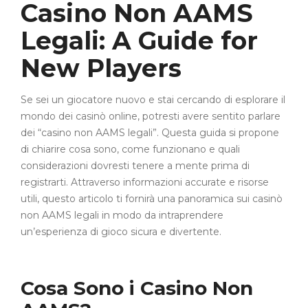
Casino Non AAMS
Legali: A Guide for
New Players
Se sei un giocatore nuovo e stai cercando di esplorare il
mondo dei casinò online, potresti avere sentito parlare
dei “casino non AAMS legali”. Questa guida si propone
di chiarire cosa sono, come funzionano e quali
considerazioni dovresti tenere a mente prima di
registrarti. Attraverso informazioni accurate e risorse
utili, questo articolo ti fornirà una panoramica sui casinò
non AAMS legali in modo da intraprendere
un’esperienza di gioco sicura e divertente.
Cosa Sono i Casino Non