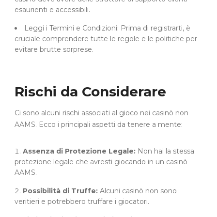
esaurienti e accessibili.
Leggi i Termini e Condizioni: Prima di registrarti, è
cruciale comprendere tutte le regole e le politiche per
evitare brutte sorprese.
Rischi da Considerare
Ci sono alcuni rischi associati al gioco nei casinò non
AAMS. Ecco i principali aspetti da tenere a mente:
Assenza di Protezione Legale:
Non hai la stessa
protezione legale che avresti giocando in un casinò
AAMS.
Possibilità di Truffe:
Alcuni casinò non sono
veritieri e potrebbero truffare i giocatori.