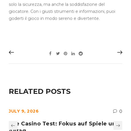
solo la sicurezza, ma anche la soddisfazione del
giocatore. Con i giusti strumenti e informazioni, puoi
goderti il gioco in modo sereno e divertente.
RELATED POSTS
JULY 9, 2026
0
Axe Casino Test: Fokus auf Spiele und
Alltag