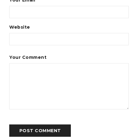
Your Email
*
Website
Your Comment
POST COMMENT