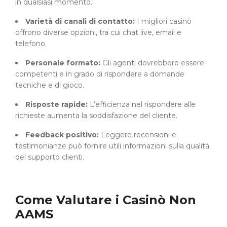
in qualsiasi momento.
Varietà di canali di contatto:
I migliori casinò
offrono diverse opzioni, tra cui chat live, email e
telefono.
Personale formato:
Gli agenti dovrebbero essere
competenti e in grado di rispondere a domande
tecniche e di gioco.
Risposte rapide:
L’efficienza nel rispondere alle
richieste aumenta la soddisfazione del cliente.
Feedback positivo:
Leggere recensioni e
testimonianze può fornire utili informazioni sulla qualità
del supporto clienti.
Come Valutare i Casinò Non
AAMS