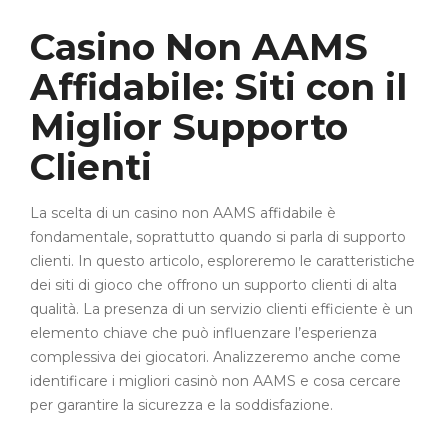
Casino Non AAMS
Affidabile: Siti con il
Miglior Supporto
Clienti
La scelta di un casino non AAMS affidabile è
fondamentale, soprattutto quando si parla di supporto
clienti. In questo articolo, esploreremo le caratteristiche
dei siti di gioco che offrono un supporto clienti di alta
qualità. La presenza di un servizio clienti efficiente è un
elemento chiave che può influenzare l’esperienza
complessiva dei giocatori. Analizzeremo anche come
identificare i migliori casinò non AAMS e cosa cercare
per garantire la sicurezza e la soddisfazione.