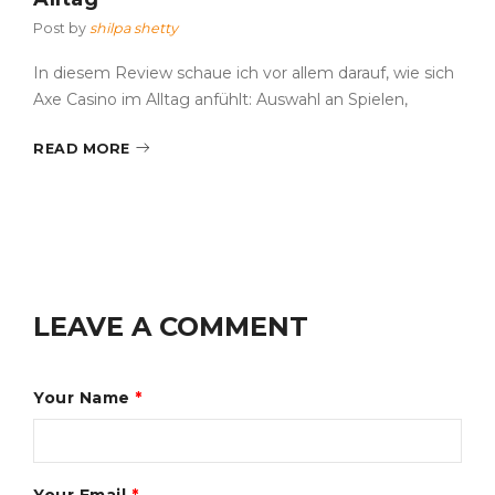
Post by
shilpa shetty
In diesem Review schaue ich vor allem darauf, wie sich
Axe Casino im Alltag anfühlt: Auswahl an Spielen,
READ MORE
LEAVE A COMMENT
Your Name
*