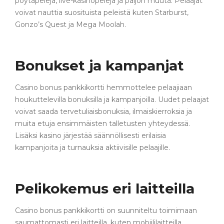
pöytäpelejä, live-kasinopelejä ja paljon muuta. Pelaajat
voivat nauttia suosituista peleistä kuten Starburst,
Gonzo’s Quest ja Mega Moolah.
Bonukset ja kampanjat
Casino bonus pankkikortti hemmottelee pelaajiaan
houkuttelevilla bonuksilla ja kampanjoilla. Uudet pelaajat
voivat saada tervetuliaisbonuksia, ilmaiskierroksia ja
muita etuja ensimmäisten talletusten yhteydessä.
Lisäksi kasino järjestää säännöllisesti erilaisia
kampanjoita ja turnauksia aktiivisille pelaajille.
Pelikokemus eri laitteilla
Casino bonus pankkikortti on suunniteltu toimimaan
saumattomasti eri laitteilla, kuten mobiililaitteilla,