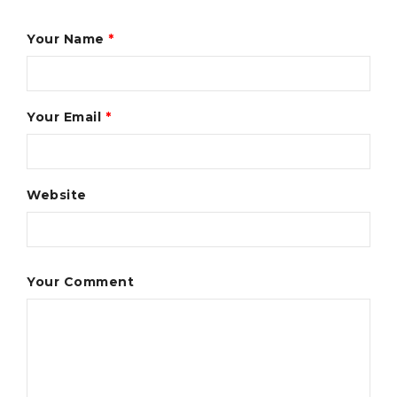
Your Name
*
Your Email
*
Website
Your Comment