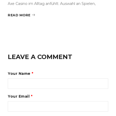
Axe Casino im Alltag anfühlt: Auswahl an Spielen,
READ MORE
LEAVE A COMMENT
Your Name
*
Your Email
*