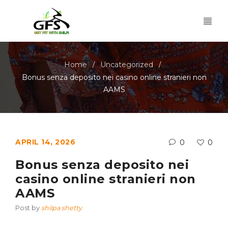
Home
Uncategorized
/
/
Bonus senza deposito nei casino online stranieri non
AAMS
APRIL 14, 2026
0
0
Bonus senza deposito nei
casino online stranieri non
AAMS
Post by
shilpa shetty