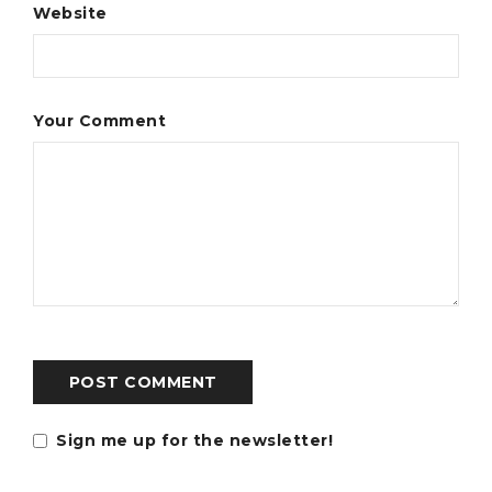
Website
Your Comment
POST COMMENT
Sign me up for the newsletter!