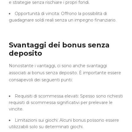
e strategie senza rischiare i propri fondi.
Opportunità di vincita: Offrono la possibilità di
guadagnare soldi reali senza un impegno finanziario.
Svantaggi dei bonus senza
deposito
Nonostante i vantaggi, ci sono anche svantaggi
associati ai bonus senza deposito. È importante essere
consapevoli dei seguenti punti:
Requisiti di scommessa elevati: Spesso sono richiesti
requisiti di scommessa significativi per prelevare le
vincite.
Limitazioni sui giochi: Alcuni bonus possono essere
utilizzabili solo su determinati giochi.