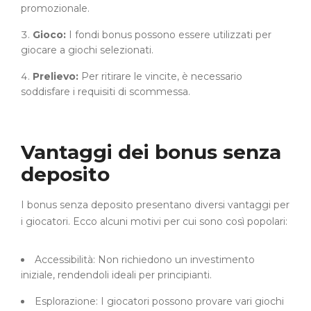
promozionale.
Gioco:
I fondi bonus possono essere utilizzati per
giocare a giochi selezionati.
Prelievo:
Per ritirare le vincite, è necessario
soddisfare i requisiti di scommessa.
Vantaggi dei bonus senza
deposito
I bonus senza deposito presentano diversi vantaggi per
i giocatori. Ecco alcuni motivi per cui sono così popolari:
Accessibilità: Non richiedono un investimento
iniziale, rendendoli ideali per principianti.
Esplorazione: I giocatori possono provare vari giochi