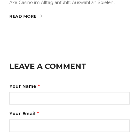
Axe Casino im Alltag anfühlt: Auswahl an Spielen,
READ MORE
LEAVE A COMMENT
Your Name
*
Your Email
*