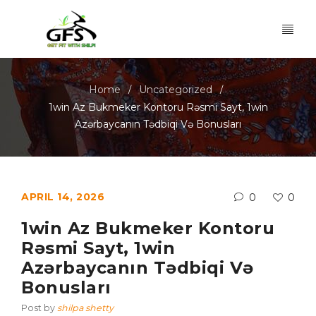
Home
Uncategorized
/
/
1win Az Bukmeker Kontoru Rəsmi Sayt, 1win
Azərbaycanın Tədbiqi Və Bonusları
APRIL 14, 2026
0
0
1win Az Bukmeker Kontoru
Rəsmi Sayt, 1win
Azərbaycanın Tədbiqi Və
Bonusları
Post by
shilpa shetty