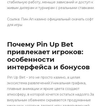
стабильную работу, меньше зависаний и доступ к
живым дилерам и турнирам с реальными ставками.
Ссылка: Пин Ап казино официальный скачать софт
для игры
Почему Pin Up Bet
привлекает игроков:
особенности
интерфейса и бонусов
Pin Up Bet – это не просто казино, а целая
экосистема развлечений.Уникальная графика,
плавные анимации и яркие цвета создают
атмосферу, в которой хочется остаться надолго.За
визуальным обаянием скрываются продуманные
механики, которые делают игру захватывающей.