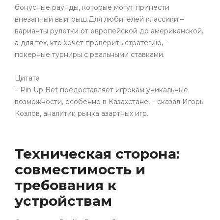
бонусные раунды, которые могут принести
внезапный выигрыш.Для любителей классики –
варианты рулетки от европейской до американской,
а для тех, кто хочет проверить стратегию, –
покерные турниры с реальными ставками.
Цитата
– Pin Up Bet предоставляет игрокам уникальные
возможности, особенно в Казахстане, – сказал Игорь
Козлов, аналитик рынка азартных игр.
Техническая сторона:
совместимость и
требования к
устройствам