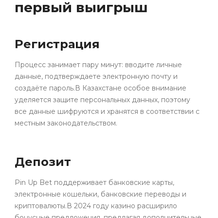
первый выигрыш
Регистрация
Процесс занимает пару минут: вводите личные
данные, подтверждаете электронную почту и
создаёте пароль.В Казахстане особое внимание
уделяется защите персональных данных, поэтому
все данные шифруются и хранятся в соответствии с
местным законодательством.
Депозит
Pin Up Bet поддерживает банковские карты,
электронные кошельки, банковские переводы и
криптовалюты.В 2024 году казино расширило
бонусные предложения, предлагая дополнительные