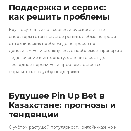
Поддержка и сервис:
как решить проблемы
Круглосуточный чат‑сервис и русскоязычные
операторы готовы быстро решить любые вопросы:
от технических проблем до вопросов по
депозитам.Если столкнулись с проблемой, проверьте
подключение к интернету, обновите софт до
последней версии.Если проблема остаётся,
обратитесь в службу поддержки.
Будущее Pin Up Bet в
Казахстане: прогнозы и
тенденции
С учётом растущей популярности онлайн‑казино и