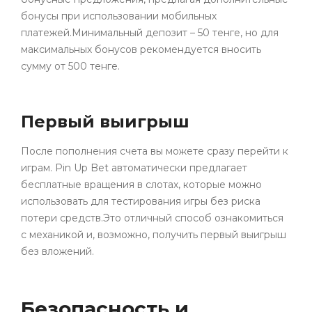
бонусы при использовании мобильных
платежей.Минимальный депозит – 50 тенге, но для
максимальных бонусов рекомендуется вносить
сумму от 500 тенге.
Первый выигрыш
После пополнения счета вы можете сразу перейти к
играм. Pin Up Bet автоматически предлагает
бесплатные вращения в слотах, которые можно
использовать для тестирования игры без риска
потери средств.Это отличный способ ознакомиться
с механикой и, возможно, получить первый выигрыш
без вложений.
Безопасность и