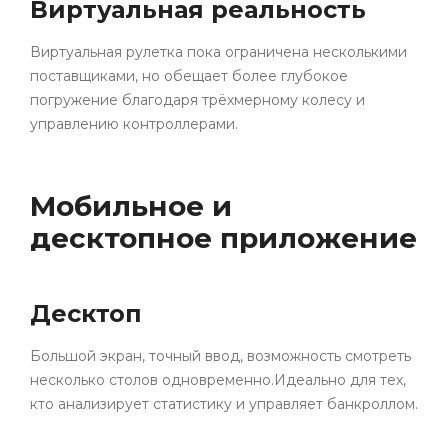
Виртуальная реальность
Виртуальная рулетка пока ограничена несколькими
поставщиками, но обещает более глубокое
погружение благодаря трёхмерному колесу и
управлению контроллерами.
Мобильное и
десктопное приложение
Десктоп
Большой экран, точный ввод, возможность смотреть
несколько столов одновременно.Идеально для тех,
кто анализирует статистику и управляет банкроллом.