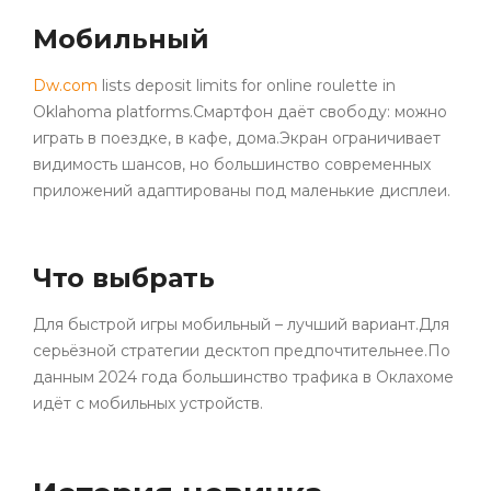
Мобильный
Dw.com
lists deposit limits for online roulette in
Oklahoma platforms.Смартфон даёт свободу: можно
играть в поездке, в кафе, дома.Экран ограничивает
видимость шансов, но большинство современных
приложений адаптированы под маленькие дисплеи.
Что выбрать
Для быстрой игры мобильный – лучший вариант.Для
серьёзной стратегии десктоп предпочтительнее.По
данным 2024 года большинство трафика в Оклахоме
идёт с мобильных устройств.