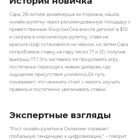
История новичка
Сара, 28‑летняя дизайнерша из Нормана, нашла
онлайн‑рулетку через рекомендованную площадку с
приветственным бонусом.Она внесла депозит в $10
и сыграла в классическую рулетку, ставя на
красное.Шар остановился на чёрном, но затем Сара
попробовала ставку на пару чисел 17 и 20, получив
выигрыш 17:1.Это заставило её продолжить игру,
постепенно переходя к живым дилерам, где
ощущение присутствия усилилось.Её путь
показывает, что начинать стоит с малого, изучать
правила и постепенно увеличивать ставки.
Экспертные взгляды
“Рост онлайн‑рулетки в Оклахоме отражает
глобальную тенденцию к цифровизации,” – говорит