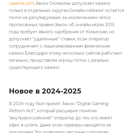
casinos.com
.Закон Оклахомы допускает казино
только в отдельных округах.Онлайн‑гейминг остаётся
почти не регулируемым, за исключением чётко
прописанных правил.Закон об онлайн‑играх 2015
года требует явного одобрения от Комиссии, но
допускает “удалённые” ставки, если оператор
сотрудничает с лицензированным физическим
казино.Благодаря этому несколько сайтов работают
легально, представляя игроку поток с реально
существующего казино.
Новое в 2024-2025
В 2024 году был принят Закон “Digital Gaming
Reform Act”, который расширил понятие
“внутрироссийский” оператор до тех, кто имеет
офис в штате, даже если серверы находятся за
пределами.Это позволило местным стартапам