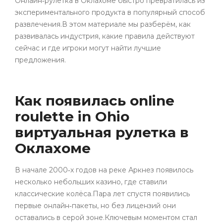
Онлайн‑рулетка в Оклахоме быстро превратилась из
экспериментального продукта в популярный способ
развлечения.В этом материале мы разберём, как
развивалась индустрия, какие правила действуют
сейчас и где игроки могут найти лучшие
предложения.
Как появилась
online
roulette in Ohio
виртуальная рулетка в
Оклахоме
В начале 2000‑х годов на реке Аркнез появилось
несколько небольших казино, где ставили
классические колёса.Пара лет спустя появились
первые онлайн‑пакеты, но без лицензий они
оставались в серой зоне.Ключевым моментом стал