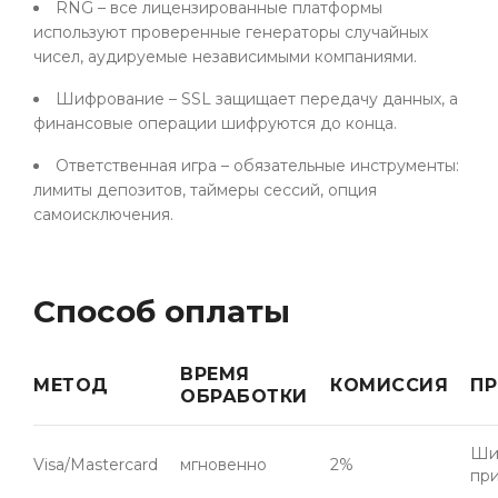
RNG – все лицензированные платформы
используют проверенные генераторы случайных
чисел, аудируемые независимыми компаниями.
Шифрование – SSL защищает передачу данных, а
финансовые операции шифруются до конца.
Ответственная игра – обязательные инструменты:
лимиты депозитов, таймеры сессий, опция
самоисключения.
Способ оплаты
ВРЕМЯ
МЕТОД
КОМИССИЯ
П
ОБРАБОТКИ
Ши
Visa/Mastercard
мгновенно
2%
пр