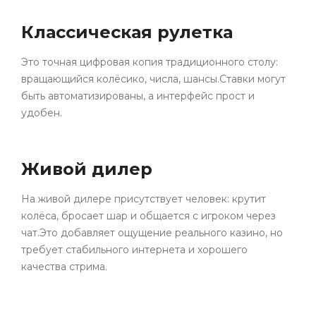
Классическая рулетка
Это точная цифровая копия традиционного столу:
вращающийся колёсико, числа, шансы.Ставки могут
быть автоматизированы, а интерфейс прост и
удобен.
Живой дилер
На живой дилере присутствует человек: крутит
колёса, бросает шар и общается с игроком через
чат.Это добавляет ощущение реального казино, но
требует стабильного интернета и хорошего
качества стрима.