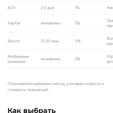
ACH
2-3 дня
1%
Низ
Тр
PayPal
мгновенно
3%
при
Вол
Bitcoin
10-30 мин
0%
кур
Мобильные
Ог
мгновенно
2%
кошельки
до
Пользователи выбирают метод, учитывая скорость и
стоимость транзакций.
Как выбрать