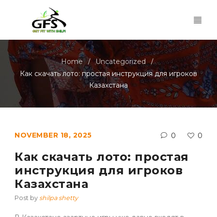
Home
Uncategorized
/
/
Как скачать лото: простая инструкция для игроков
Казахстана
NOVEMBER 18, 2025
0
0
Как скачать лото: простая
инструкция для игроков
Казахстана
Post by
shilpa shetty