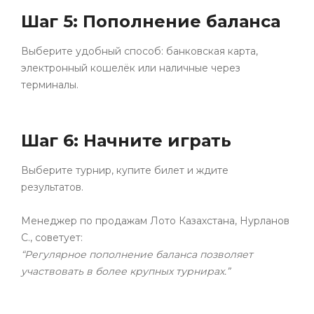
Шаг 5: Пополнение баланса
Выберите удобный способ: банковская карта,
электронный кошелёк или наличные через
терминалы.
Шаг 6: Начните играть
Выберите турнир, купите билет и ждите
результатов.
Менеджер по продажам Лото Казахстана, Нурланов
С., советует:
“Регулярное пополнение баланса позволяет
участвовать в более крупных турнирах.”