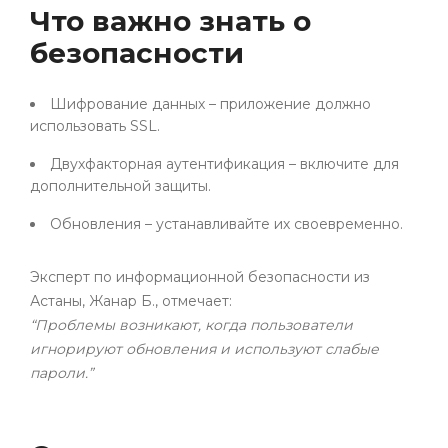
Что важно знать о
безопасности
Шифрование данных – приложение должно
использовать SSL.
Двухфакторная аутентификация – включите для
дополнительной защиты.
Обновления – устанавливайте их своевременно.
Эксперт по информационной безопасности из
Астаны, Жанар Б., отмечает:
“Проблемы возникают, когда пользователи
игнорируют обновления и используют слабые
пароли.”