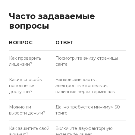
Часто задаваемые
вопросы
ВОПРОС
ОТВЕТ
Как проверить
Посмотрите внизу страницы
лицензии?
сайта.
Какие способы
Банковские карты,
пополнения
электронные кошельки,
доступны?
наличные через терминалы.
Можно ли
Да, но требуется минимум 50
вывести деньги?
тенге.
Как защитить свой
Включите двухфакторную
аккаунт?
аутентификацию.