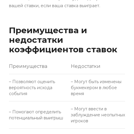
вашей ставки, если ваша ставка выиграет.
Преимущества и
недостатки
коэффициентов ставок
Преимущества
Недостатки
– Позволяют оценить
– Могут быть изменены
вероятность исхода
букмекером в любое
события
время
– Могут ввести в
– Помогают определить
заблуждение неопытных
потенциальный выигрыш
игроков