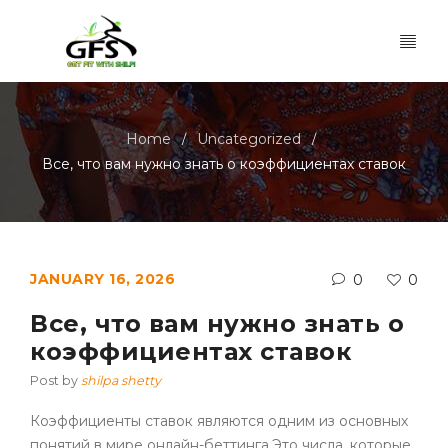
Home
Uncategorized
/
/
Все, что вам нужно знать о коэффициентах ставок
JANUARY 16, 2026
0
0
Все, что вам нужно знать о
коэффициентах ставок
Post by
shilpa shetty
Коэффициенты ставок являются одним из основных
понятий в мире онлайн-беттинга.Это числа, которые