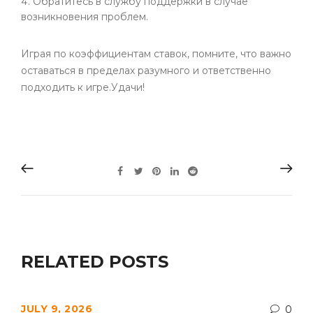
Обратитесь в службу поддержки в случае
возникновения проблем.
Играя по коэффициентам ставок, помните, что важно
оставаться в пределах разумного и ответственно
подходить к игре.Удачи!
RELATED POSTS
JULY 9, 2026
0