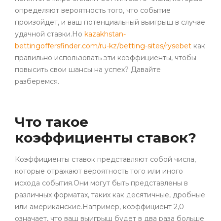
определяют вероятность того, что событие
произойдет, и ваш потенциальный выигрыш в случае
удачной ставки.Но
kazakhstan-
bettingoffersfinder.com/ru-kz/betting-sites/rysebet
как
правильно использовать эти коэффициенты, чтобы
повысить свои шансы на успех? Давайте
разберемся.
Что такое
коэффициенты ставок?
Коэффициенты ставок представляют собой числа,
которые отражают вероятность того или иного
исхода события.Они могут быть представлены в
различных форматах, таких как десятичные, дробные
или американские.Например, коэффициент 2,0
означает, что ваш выигрыш будет в два раза больше