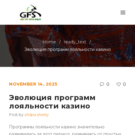
Home
ready_text
/
/
Эволюция программ лояльности казино
NOVEMBER 14, 2025
0
0
Эволюция программ
лояльности казино
Post by
shilpa shetty
Программы лояльности казино значительно
развивались за этот период, развиваясь от простых