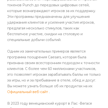
токенов Punch до передовых цифровых сетей,
которые вознаграждают игроков за их поддержку.
Эти программы предназначены для улучшения
удержания клиентов и усиления участия игроков,
предлагая несколько стимулов, таких как
бесплатное участие, скидки на столовую и
специальные добычи событий.
Одним из замечательных примеров является
программа поощрения Caesars, которая была
признана своим всесторонним подходом к точности
клиентов. С более чем 60 миллионами участников,
это позволяет игрокам зарабатывать баллы не только
за игры, но и за пребывание в отеле, обед и досуг.
Вы можете узнать больше об их продуктах на их
Официальный веб-сайт
.
В 2023 году венецианский курорт в Лас -Вегасе