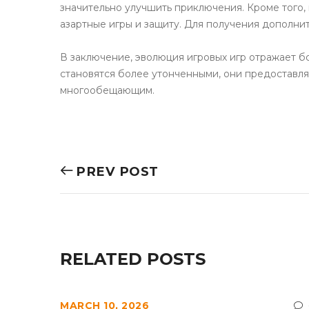
значительно улучшить приключения. Кроме того,
азартные игры и защиту. Для получения дополни
В заключение, эволюция игровых игр отражает б
становятся более утонченными, они предоставля
многообещающим.
PREV POST
RELATED POSTS
MARCH 10, 2026
0