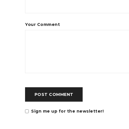
Your Comment
POST COMMENT
Sign me up for the newsletter!