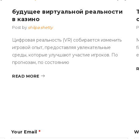
будущее виртуальной реальности
в казино
Post by
shilpa shetty
P
Цифровая реальность (VR) собирается изменить
M
игровой опыт, предоставляя увлекательные
f
среды, которые улучшают участие игроков. По
e
прогнозам, по состоянию
READ MORE
Your Email
*
W