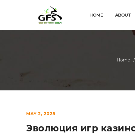
HOME
ABOUT
Home
/
MAY 2, 2025
Эволюция игр казино