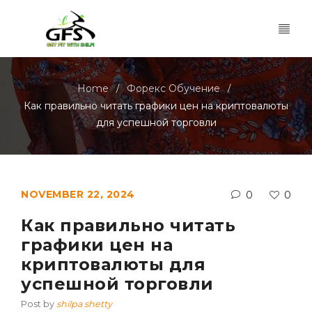
Home
Форекс Обучение
/
/
Как правильно читать графики цен на криптовалюты
для успешной торговли
NOVEMBER 22, 2024
0
0
Как правильно читать
графики цен на
криптовалюты для
успешной торговли
Post by
shilpa shetty