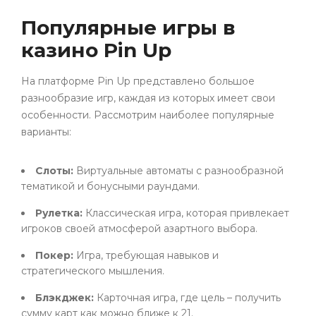
Популярные игры в
казино Pin Up
На платформе Pin Up представлено большое
разнообразие игр, каждая из которых имеет свои
особенности. Рассмотрим наиболее популярные
варианты:
Слоты:
Виртуальные автоматы с разнообразной
тематикой и бонусными раундами.
Рулетка:
Классическая игра, которая привлекает
игроков своей атмосферой азартного выбора.
Покер:
Игра, требующая навыков и
стратегического мышления.
Блэкджек:
Карточная игра, где цель – получить
сумму карт как можно ближе к 21.