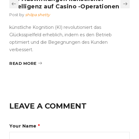
Intelligenz auf Casino -Operationen
Post by
shilpa shetty
künstliche Kognition (KI) revolutioniert das
Glücksspielfeld erheblich, indem es den Betrieb
optimiert und die Begegnungen des Kunden
verbessert.
READ MORE
LEAVE A COMMENT
Your Name
*