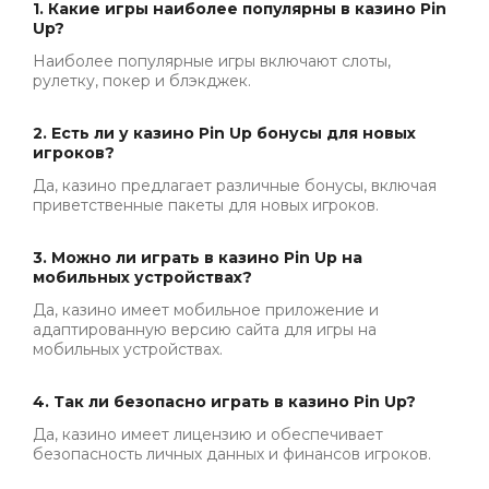
1. Какие игры наиболее популярны в казино Pin
Up?
Наиболее популярные игры включают слоты,
рулетку, покер и блэкджек.
2. Есть ли у казино Pin Up бонусы для новых
игроков?
Да, казино предлагает различные бонусы, включая
приветственные пакеты для новых игроков.
3. Можно ли играть в казино Pin Up на
мобильных устройствах?
Да, казино имеет мобильное приложение и
адаптированную версию сайта для игры на
мобильных устройствах.
4. Так ли безопасно играть в казино Pin Up?
Да, казино имеет лицензию и обеспечивает
безопасность личных данных и финансов игроков.