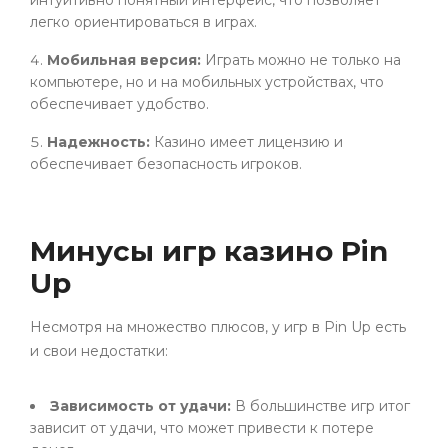
интуитивно понятный интерфейс, что позволяет
легко ориентироваться в играх.
Мобильная версия:
Играть можно не только на
компьютере, но и на мобильных устройствах, что
обеспечивает удобство.
Надежность:
Казино имеет лицензию и
обеспечивает безопасность игроков.
Минусы игр казино Pin
Up
Несмотря на множество плюсов, у игр в Pin Up есть
и свои недостатки:
Зависимость от удачи:
В большинстве игр итог
зависит от удачи, что может привести к потере