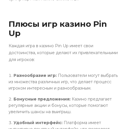
Плюсы игр казино Pin
Up
Каждая игра в казино Pin Up имеет свои
достоинства, которые делают их привлекательными
для игроков:
Разнообразие игр:
Пользователи могут выбрать
из множества различных игр, что делает процесс
игроком интересным и разнообразным.
Бонусные предложения:
Казино предлагает
регулярные акции и бонусы, которые помогают
увеличить шансы на выигрыш.
Удобный интерфейс:
Платформа имеет