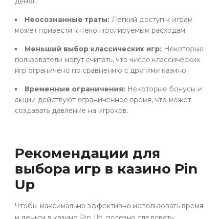
денег.
Неосознанные траты:
Легкий доступ к играм
может привести к неконтролируемым расходам.
Меньший выбор классических игр:
Некоторые
пользователи могут считать, что число классических
игр ограничено по сравнению с другими казино.
Временные ограничения:
Некоторые бонусы и
акции действуют ограниченное время, что может
создавать давление на игроков.
Рекомендации для
выбора игр в казино Pin
Up
Чтобы максимально эффективно использовать время
и деньги в казино Pin Up, полезно следовать