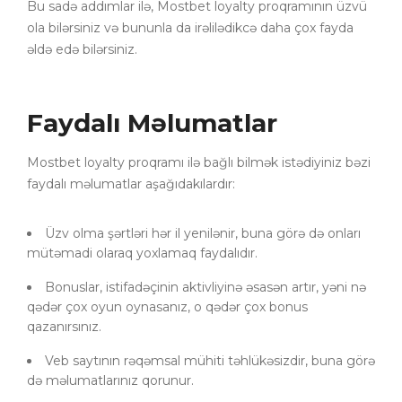
Bu sadə addımlar ilə, Mostbet loyalty proqramının üzvü
ola bilərsiniz və bununla da irəlilədikcə daha çox fayda
əldə edə bilərsiniz.
Faydalı Məlumatlar
Mostbet loyalty proqramı ilə bağlı bilmək istədiyiniz bəzi
faydalı məlumatlar aşağıdakılardır:
Üzv olma şərtləri hər il yenilənir, buna görə də onları
mütəmadi olaraq yoxlamaq faydalıdır.
Bonuslar, istifadəçinin aktivliyinə əsasən artır, yəni nə
qədər çox oyun oynasanız, o qədər çox bonus
qazanırsınız.
Veb saytının rəqəmsal mühiti təhlükəsizdir, buna görə
də məlumatlarınız qorunur.