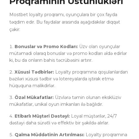
Proqramının Üstünlükləri
Mostbet loyalty proqramı, oyunçulara bir çox fayda
təqdim edir. Bu faydalar arasında aşağıdakılar diqqət
çəkir:
Bonuslar və Promo Kodları:
Üzv olan oyunçular
mütəmadi olaraq bonuslar və promo kodları əldə edirlər
ki, bu da onların bahis təcrübəsini artırır.
Xüsusi Tədbirlər:
Loyalty proqramına qoşulanlardan
bəziləri xüsusi tədbir və lotereyalarda iştirak etmə
hüququna malikdirlər.
Özəl Mükafatlar:
Üzvlərə təmin olunan eksklüziv
mükafatlar, unikal oyun imkanları ilə bağlıdır.
Etibarlı Müştəri Dəstəyi:
Loyal müştərilər, 24/7
dəstəyi daha sürətli və effektiv bir şəkildə alırlar.
Qalma Müddətinin Artırılması:
Loyalty proqramına