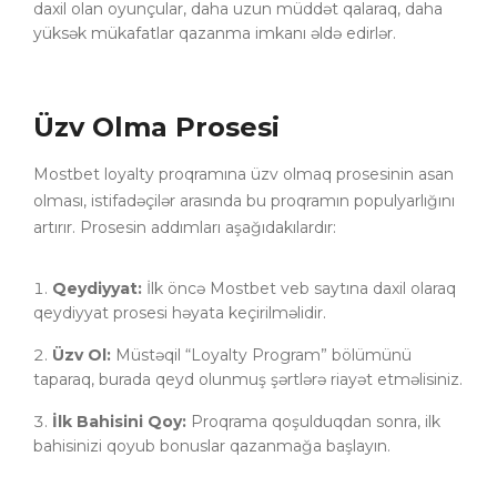
daxil olan oyunçular, daha uzun müddət qalaraq, daha
yüksək mükafatlar qazanma imkanı əldə edirlər.
Üzv Olma Prosesi
Mostbet loyalty proqramına üzv olmaq prosesinin asan
olması, istifadəçilər arasında bu proqramın populyarlığını
artırır. Prosesin addımları aşağıdakılardır:
Qeydiyyat:
İlk öncə Mostbet veb saytına daxil olaraq
qeydiyyat prosesi həyata keçirilməlidir.
Üzv Ol:
Müstəqil “Loyalty Program” bölümünü
taparaq, burada qeyd olunmuş şərtlərə riayət etməlisiniz.
İlk Bahisini Qoy:
Proqrama qoşulduqdan sonra, ilk
bahisinizi qoyub bonuslar qazanmağa başlayın.