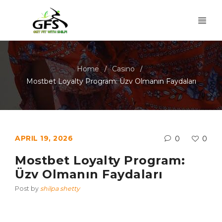
Home
Casino
/
/
Mostbet Loyalty Program: Üzv Olmanın Faydaları
APRIL 19, 2026
0
0
Mostbet Loyalty Program:
Üzv Olmanın Faydaları
Post by
shilpa shetty