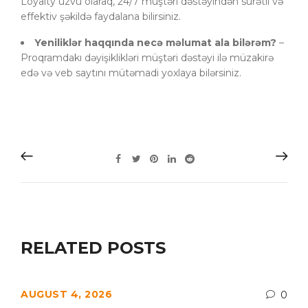
Loyalty üzvü olaraq, 24/7 müştəri dəstəyindən sürətli və
effektiv şəkildə faydalana bilirsiniz.
Yeniliklər haqqında necə məlumat ala bilərəm?
–
Proqramdakı dəyişiklikləri müştəri dəstəyi ilə müzakirə
edə və veb saytını mütəmadi yoxlaya bilərsiniz.
RELATED POSTS
AUGUST 4, 2026
0