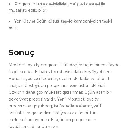
Proqramın üzrə dəyişikliklər, müştəri dəstəyi ilə
müzakirə edilə bilər.
Yeni üzvlər üçün xüsusi təşviq kampaniyaları təşkil
edilir.
Sonuç
Mostbet loyalty proqramı, istifadəçilər üçün bir çox fayda
təqdim edərək, bahis təcrübəsini daha keyfiyyətli edir.
Bonuslar, xüsusi tədbirlər, özəl mükafatlar və etibarlı
müştəri dəstəyi, bu proqramın əsas üstünlükləridir.
Üzvlərin daha çox mükafat qazanması üçün asan bir
qeydiyyat prosesi vardır. Yəni, Mostbet loyalty
proqramına qoşulmaq, istifadəçilərə əhəmiyyətli
üstünlüklər qazandırır. Ehtiyacınız olan bütün
məlumatları öyrənmək üçün bu proqramdan
faydalanmağı unutmayın.