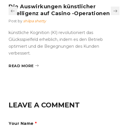
Die Auswirkungen künstlicher
Intelligenz auf Casino -Operationen
Post by
shilpa shetty
künstliche Kognition (KI) revolutioniert das
Glücksspielfeld erheblich, indem es den Betrieb
optimiert und die Begegnungen des Kunden
verbessert.
READ MORE
LEAVE A COMMENT
Your Name
*