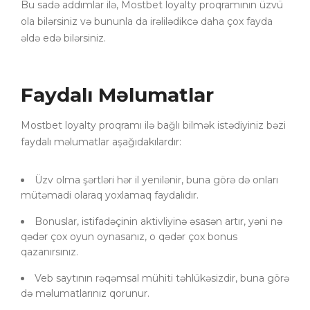
Bu sadə addımlar ilə, Mostbet loyalty proqramının üzvü
ola bilərsiniz və bununla da irəlilədikcə daha çox fayda
əldə edə bilərsiniz.
Faydalı Məlumatlar
Mostbet loyalty proqramı ilə bağlı bilmək istədiyiniz bəzi
faydalı məlumatlar aşağıdakılardır:
Üzv olma şərtləri hər il yenilənir, buna görə də onları
mütəmadi olaraq yoxlamaq faydalıdır.
Bonuslar, istifadəçinin aktivliyinə əsasən artır, yəni nə
qədər çox oyun oynasanız, o qədər çox bonus
qazanırsınız.
Veb saytının rəqəmsal mühiti təhlükəsizdir, buna görə
də məlumatlarınız qorunur.