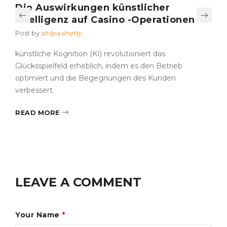
Die Auswirkungen künstlicher
Intelligenz auf Casino -Operationen
Post by
shilpa shetty
künstliche Kognition (KI) revolutioniert das
Glücksspielfeld erheblich, indem es den Betrieb
optimiert und die Begegnungen des Kunden
verbessert.
READ MORE
LEAVE A COMMENT
Your Name
*