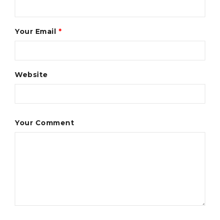
Your Email
*
Website
Your Comment