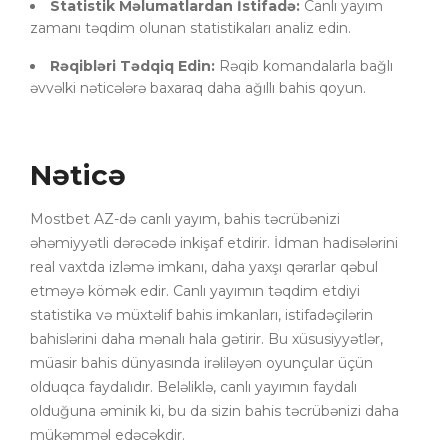
Statistik Məlumatlardan İstifadə:
Canlı yayım
zamanı təqdim olunan statistikaları analiz edin.
Rəqibləri Tədqiq Edin:
Rəqib komandalarla bağlı
əvvəlki nəticələrə baxaraq daha ağıllı bahis qoyun.
Nəticə
Mostbet AZ-də canlı yayım, bahis təcrübənizi
əhəmiyyətli dərəcədə inkişaf etdirir. İdman hadisələrini
real vaxtda izləmə imkanı, daha yaxşı qərarlar qəbul
etməyə kömək edir. Canlı yayımın təqdim etdiyi
statistika və müxtəlif bahis imkanları, istifadəçilərin
bahislərini daha mənalı hala gətirir. Bu xüsusiyyətlər,
müasir bahis dünyasında irəliləyən oyunçular üçün
olduqca faydalıdır. Beləliklə, canlı yayımın faydalı
olduğuna əminik ki, bu da sizin bahis təcrübənizi daha
mükəmməl edəcəkdir.