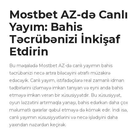
Mostbet AZ-də Canlı
Yayım: Bahis
Təcrübənizi İnkişaf
Etdirin
Bu məqalədə Mostbet AZ-də canlı yayımın bahis
təcrübənizi necə artıra biləcəyini ətraflı müzakirə
edəcəyik. Canlı yayım, istifadəçilərə real zamanlı idman
tədbirlərini izləməyə imkan tanıyan və eyni anda bahis
etməyə imkan verən bir xüsusiyyətdir. Bu xüsusiyyət,
oyun ləzzətini artırmaqla yanaşı, bahis edərkən daha çox
məlumatlı qərarlar qəbul etməyə də kömək edir. İndi isə,
canlı yayımın xüsusiyyətlərini və necə işlədiyini daha
yaxından nəzərdən keçirək.