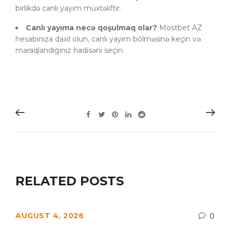
birlikdə canlı yayım müxtəliftir.
Canlı yayıma necə qoşulmaq olar?
Mostbet AZ
hesabınıza daxil olun, canlı yayım bölməsinə keçin və
maraqlandığınız hadisəni seçin.
RELATED POSTS
AUGUST 4, 2026
0