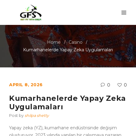
Home
Casino
/
/
Kumarhanelerde Yapay Zeka Uygulamaları
APRIL 8, 2026
0
0
Kumarhanelerde Yapay Zeka
Uygulamaları
Post by
shilpa shetty
Yapay zeka (YZ), kumarhane endüstrisinde değişim
oluşturuyor. 2023 yılında yapılan bir çalışmaya nazaran,