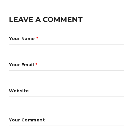
LEAVE A COMMENT
Your Name
*
Your Email
*
Website
Your Comment