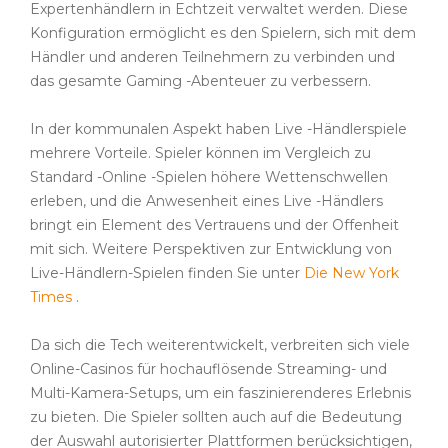
Expertenhändlern in Echtzeit verwaltet werden. Diese
Konfiguration ermöglicht es den Spielern, sich mit dem
Händler und anderen Teilnehmern zu verbinden und
das gesamte Gaming -Abenteuer zu verbessern.
In der kommunalen Aspekt haben Live -Händlerspiele
mehrere Vorteile. Spieler können im Vergleich zu
Standard -Online -Spielen höhere Wettenschwellen
erleben, und die Anwesenheit eines Live -Händlers
bringt ein Element des Vertrauens und der Offenheit
mit sich. Weitere Perspektiven zur Entwicklung von
Live-Händlern-Spielen finden Sie unter
Die New York
Times
.
Da sich die Tech weiterentwickelt, verbreiten sich viele
Online-Casinos für hochauflösende Streaming- und
Multi-Kamera-Setups, um ein faszinierenderes Erlebnis
zu bieten. Die Spieler sollten auch auf die Bedeutung
der Auswahl autorisierter Plattformen berücksichtigen,