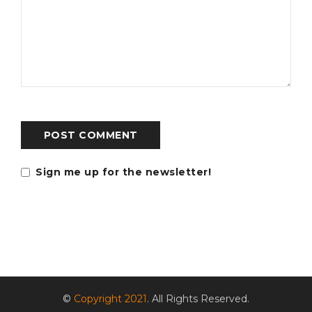
POST COMMENT
Sign me up for the newsletter!
©
Copyright 2021
. All Rights Reserved.