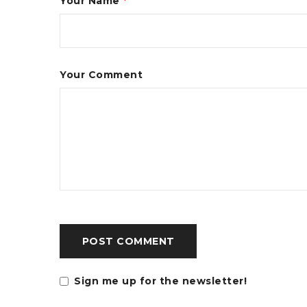
Your Name
*
Your Comment
POST COMMENT
Sign me up for the newsletter!