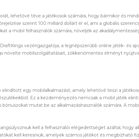
ktorát, lehetővé téve a játékosok számára, hogy bármikor és min
jelzése szerint 100 milliárd dollárt ér el, ami a globális szerencs
jaikat a mobil felhasználók számára, növeljék az akadálymentess
 DraftKings vezérigazgatója, a legnépszerűbb online játék- és 
Kings növelte mobilszolgáltatásait, zökkenőmentes élményt nyújtv
 elindított egy mobilalkalmazást, amely lehetővé teszi a játéko
szülékeikből. Ez a kezdeményezés nemcsak a mobil játék iránti 
és bónuszokat mutat be az alkalmazáshasználók számára. A mobil 
hangsúlyozniuk kell a felhasználói elégedettséget azáltal, hogy 
tatókat kell keresniük, amelyek számos játékot és megbízható f