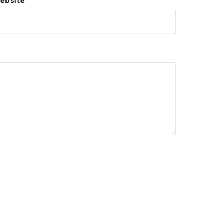
ebsite