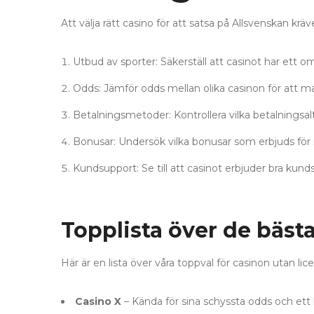
Att välja rätt casino för att satsa på Allsvenskan kr
Utbud av sporter: Säkerställ att casinot har ett 
Odds: Jämför odds mellan olika casinon för att ma
Betalningsmetoder: Kontrollera vilka betalningsal
Bonusar: Undersök vilka bonusar som erbjuds för 
Kundsupport: Se till att casinot erbjuder bra kund
Topplista över de bäst
Här är en lista över våra toppval för casinon utan li
Casino X
– Kända för sina schyssta odds och ett 