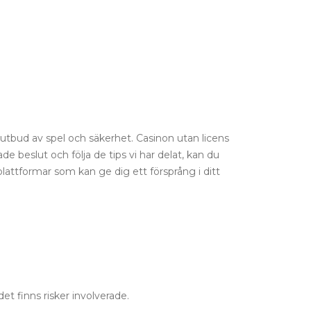
, utbud av spel och säkerhet. Casinon utan licens
 beslut och följa de tips vi har delat, kan du
attformar som kan ge dig ett försprång i ditt
et finns risker involverade.