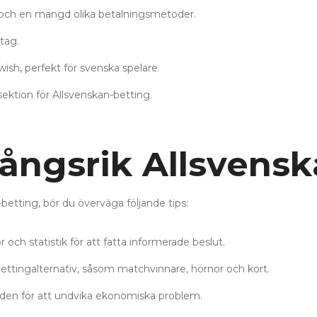
e och en mängd olika betalningsmetoder.
tag.
ish, perfekt för svenska spelare.
sektion för Allsvenskan-betting.
gångsrik Allsvens
betting, bör du överväga följande tips:
 och statistik för att fatta informerade beslut.
bettingalternativ, såsom matchvinnare, hörnor och kort.
l den för att undvika ekonomiska problem.