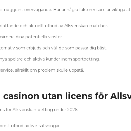
äver noggrant övervägande. Här är några faktorer som är viktiga at
omfattande och aktuellt utbud av Allsvenskan-matcher.
ximera dina potentiella vinster.
ternativ som erbjuds och välj de som passar dig bäst.
nya spelare och aktiva kunder inom sportbetting.
service, särskilt om problem skulle uppstå.
a casinon utan licens för All
cens för Allsvenskan-betting under 2026:
brett utbud av live-satsningar.