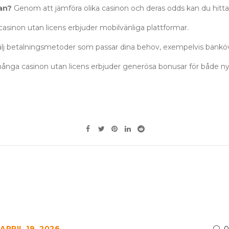
an?
Genom att jämföra olika casinon och deras odds kan du hitt
sinon utan licens erbjuder mobilvänliga plattformar.
lj betalningsmetoder som passar dina behov, exempelvis banköver
ånga casinon utan licens erbjuder generösa bonusar för både nya
APRIL 19, 2026