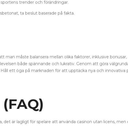
 sportens trender och förändringar.
ulsbetonat, ta beslut baserade på fakta.
r att man måste balansera mellan olika faktorer, inklusive bonusar
levelsen både spännande och lukrativ. Genom att göra välgrundade
åll ett öga på marknaden för att upptäcka nya och innovativa pl
 (FAQ)
a, det är lagligt för spelare att använda casinon utan licens, men d