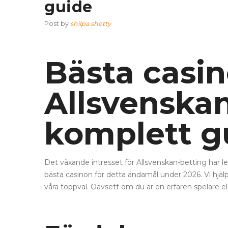
guide
Post by
shilpa shetty
Bästa casin
Allsvenskan
komplett g
Det växande intresset för Allsvenskan-betting har let
bästa casinon för detta ändamål under 2026. Vi hjälpe
våra toppval. Oavsett om du är en erfaren spelare e