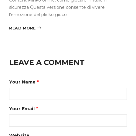
Content Plinko online: come giocare in Italia in
sicurezza Questa versione consente di vivere
l’emozione del plinko gioco
READ MORE
LEAVE A COMMENT
Your Name
*
Your Email
*
Website