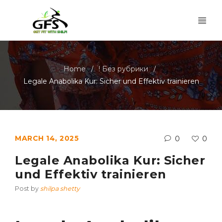
Home
! Без рубрики
/
/
Legale Anabolika Kur: Sicher und Effektiv trainieren
MARCH 14, 2025
0
0
Legale Anabolika Kur: Sicher
und Effektiv trainieren
Post by
shilpa shetty